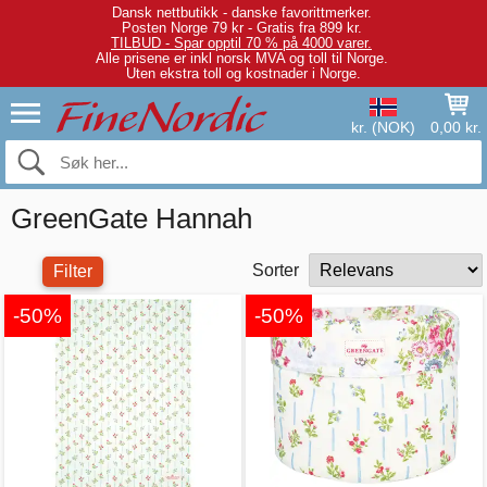
Dansk nettbutikk - danske favorittmerker.
Posten Norge 79 kr - Gratis fra 899 kr.
TILBUD - Spar opptil 70 % på 4000 varer.
Alle prisene er inkl norsk MVA og toll til Norge.
Uten ekstra toll og kostnader i Norge.
kr. (NOK)
0,00 kr.
GreenGate Hannah
Sorter
Filter
-50%
-50%