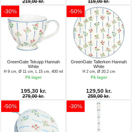
219,00 kr.
119,00 kr.
-30%
-50%
GreenGate Tekopp Hannah
GreenGate Tallerken Hannah
White
White
H 9 cm, Ø 11 cm, L 15 cm, 400 ml
H 2 cm, Ø 20,2 cm
På lager
På lager
195,30 kr.
129,50 kr.
279,00 kr.
259,00 kr.
-50%
-30%