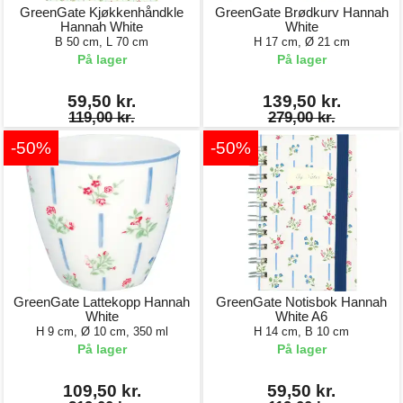
GreenGate Kjøkkenhåndkle
GreenGate Brødkurv Hannah
Hannah White
White
B 50 cm, L 70 cm
H 17 cm, Ø 21 cm
På lager
På lager
59,50 kr.
139,50 kr.
119,00 kr.
279,00 kr.
-50%
-50%
GreenGate Lattekopp Hannah
GreenGate Notisbok Hannah
White
White A6
H 9 cm, Ø 10 cm, 350 ml
H 14 cm, B 10 cm
På lager
På lager
109,50 kr.
59,50 kr.