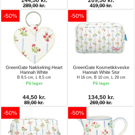
144,50 kr.
209,50 kr.
289,00 kr.
419,00 kr.
-50%
-50%
GreenGate Nøkkelring Heart
GreenGate Kosmetikkveske
Hannah White
Hannah White Stor
B 8,5 cm, L 8,5 cm
H 16 cm, B 10 cm, L 29 cm
På lager
På lager
44,50 kr.
134,50 kr.
89,00 kr.
269,00 kr.
-50%
-50%