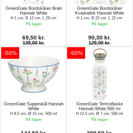
GreenGate Bordskåner Bræt
GreenGate Bordskåner
Hannah White
Kvadratisk Hannah White
H 1 cm, B 12 cm, L 29 cm
H 1 cm, B 22 cm, L 22 cm
På lager
På lager
69,50 kr.
90,30 kr.
139,00 kr.
129,00 kr.
-50%
-50%
GreenGate Suppeskål Hannah
GreenGate Termoflaske
White
Hannah White 500 ml
H 8,5 cm, Ø 15 cm, 500 ml
H 22,5 cm, Ø 7 cm, 500 ml
På lager
På lager