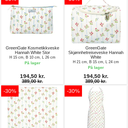
GreenGate Kosmetikkveske
GreenGate
Hannah White Stor
Skjønnhetreiseveske Hannah
White
H 15 cm, B 10 cm, L 26 cm
H 21 cm, B 15 cm, L 24 cm
På lager
På lager
194,50 kr.
194,50 kr.
389,00 kr.
389,00 kr.
-30%
-30%