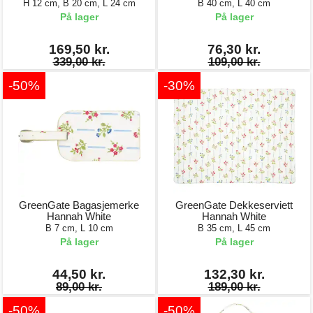
H 12 cm, B 20 cm, L 24 cm
B 40 cm, L 40 cm
På lager
På lager
169,50 kr.
76,30 kr.
339,00 kr.
109,00 kr.
-50%
-30%
GreenGate Bagasjemerke
GreenGate Dekkeserviett
Hannah White
Hannah White
B 7 cm, L 10 cm
B 35 cm, L 45 cm
På lager
På lager
44,50 kr.
132,30 kr.
89,00 kr.
189,00 kr.
-50%
-50%