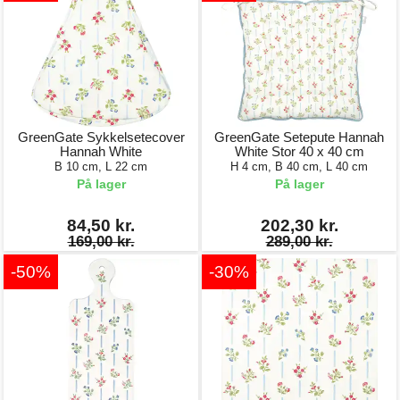
GreenGate Sykkelsetecover
GreenGate Setepute Hannah
Hannah White
White Stor 40 x 40 cm
B 10 cm, L 22 cm
H 4 cm, B 40 cm, L 40 cm
På lager
På lager
84,50 kr.
202,30 kr.
169,00 kr.
289,00 kr.
-50%
-30%