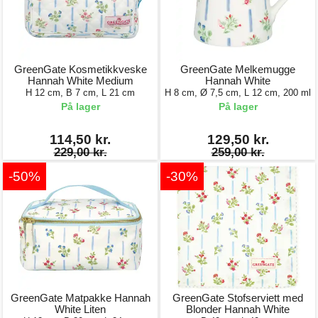
GreenGate Kosmetikkveske
GreenGate Melkemugge
Hannah White Medium
Hannah White
H 12 cm, B 7 cm, L 21 cm
H 8 cm, Ø 7,5 cm, L 12 cm, 200 ml
På lager
På lager
114,50 kr.
129,50 kr.
229,00 kr.
259,00 kr.
-50%
-30%
GreenGate Matpakke Hannah
GreenGate Stofserviett med
White Liten
Blonder Hannah White