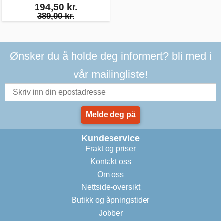
194,50 kr.
389,00 kr.
Ønsker du å holde deg informert? bli med i
vår mailingliste!
Melde deg på
Kundeservice
Frakt og priser
Kontakt oss
Om oss
Nettside-oversikt
Butikk og åpningstider
Jobber