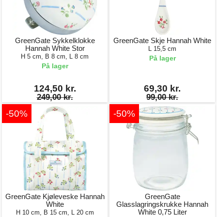
GreenGate Sykkelklokke
GreenGate Skje Hannah White
Hannah White Stor
L 15,5 cm
H 5 cm, B 8 cm, L 8 cm
På lager
På lager
124,50 kr.
69,30 kr.
249,00 kr.
99,00 kr.
-50%
-50%
GreenGate Kjøleveske Hannah
GreenGate
White
Glasslagringskrukke Hannah
White 0,75 Liter
H 10 cm, B 15 cm, L 20 cm