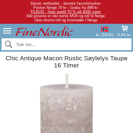
Dansk nettbutikk - danske favorittmerker.
Posten Norge 79 kr - Gratis fra 899 kr.
TILBUD - Spar opptil 70 % på 4000 varer.
Alle prisene er inkl norsk MVA og toll til Norge.
Uten ekstra toll og kostnader i Norge.
kr. (NOK)
0,00 kr.
Chic Antique Macon Rustic Søylelys Taupe
16 Timer