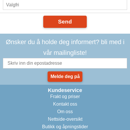
Send
Ønsker du å holde deg informert? bli med i
vår mailingliste!
Melde deg på
Kundeservice
Frakt og priser
Kontakt oss
Om oss
Nettside-oversikt
Butikk og åpningstider