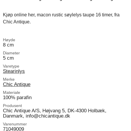
Kjøp online her, macon rustic søylelys taupe 16 timer, fra
Chic Antique.
Høyde
8 cm
Diameter
5 cm
Varetype
Stearinlys
Merke
Chic Antique
Materiale
100% parafin
Produsent
Chic Antique A/S, Højvang 5, DK-4300 Holbæk,
Danmark, info@chicantique.dk
Varenummer
71049009