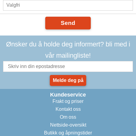
Send
Ønsker du å holde deg informert? bli med i
vår mailingliste!
Melde deg på
Kundeservice
Frakt og priser
Kontakt oss
Om oss
Nettside-oversikt
Butikk og åpningstider