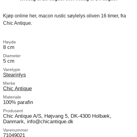
Kjøp online her, macon rustic søylelys oliven 16 timer, fra
Chic Antique.
Høyde
8 cm
Diameter
5 cm
Varetype
Stearinlys
Merke
Chic Antique
Materiale
100% parafin
Produsent
Chic Antique A/S, Højvang 5, DK-4300 Holbæk,
Danmark, info@chicantique.dk
Varenummer
71049021