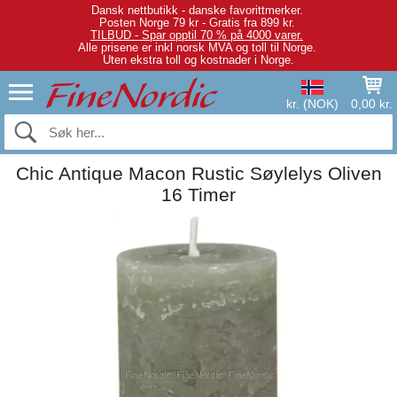
Dansk nettbutikk - danske favorittmerker.
Posten Norge 79 kr - Gratis fra 899 kr.
TILBUD - Spar opptil 70 % på 4000 varer.
Alle prisene er inkl norsk MVA og toll til Norge.
Uten ekstra toll og kostnader i Norge.
kr. (NOK)
0,00 kr.
Chic Antique Macon Rustic Søylelys Oliven
16 Timer