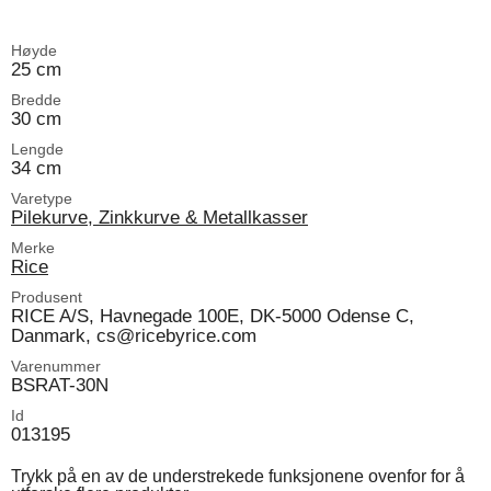
Høyde
25 cm
Bredde
30 cm
Lengde
34 cm
Varetype
Pilekurve, Zinkkurve & Metallkasser
Merke
Rice
Produsent
RICE A/S, Havnegade 100E, DK-5000 Odense C,
Danmark, cs@ricebyrice.com
Varenummer
BSRAT-30N
Id
013195
Trykk på en av de understrekede funksjonene ovenfor for å