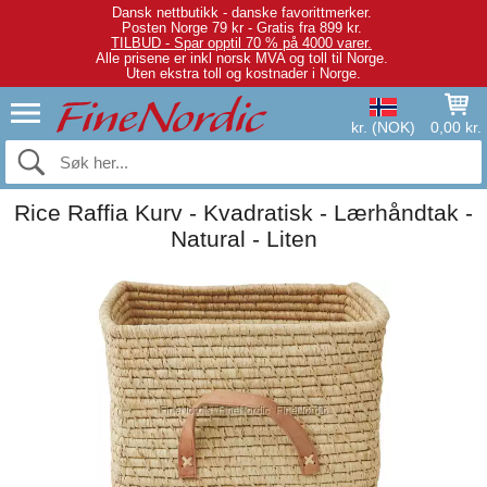
Dansk nettbutikk - danske favorittmerker.
Posten Norge 79 kr - Gratis fra 899 kr.
TILBUD - Spar opptil 70 % på 4000 varer.
Alle prisene er inkl norsk MVA og toll til Norge.
Uten ekstra toll og kostnader i Norge.
kr. (NOK)
0,00 kr.
Rice Raffia Kurv - Kvadratisk - Lærhåndtak -
Natural - Liten