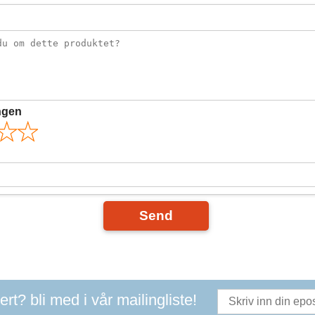
ngen
Send
t? bli med i vår mailingliste!