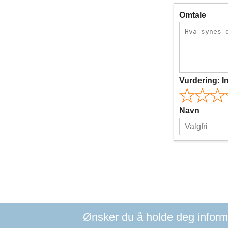
Omtale
Vurdering:
I
Navn
Ønsker du å holde deg informer