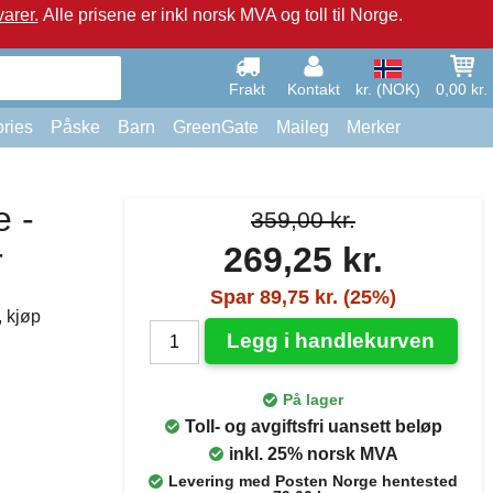
arer.
Alle prisene er inkl norsk MVA og toll til Norge.
Frakt
Kontakt
kr. (NOK)
0,00 kr.
ries
Påske
Barn
GreenGate
Maileg
Merker
e -
359,00 kr.
269,25 kr.
r
Spar 89,75 kr. (25%)
, kjøp
Legg i handlekurven
På lager
Toll- og avgiftsfri uansett beløp
inkl. 25% norsk MVA
Levering med Posten Norge hentested