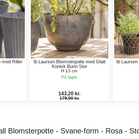
 med Riller
Ib Laursen Blomsterpotte med Glatt
Ib Laursen
Konisk Bunn Stor
H 13 cm
På lager
143,20 kr.
179,00 kr.
ll Blomsterpotte - Svane-form - Rosa - St