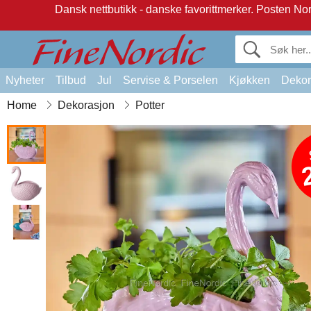
Dansk nettbutikk - danske favorittmerker.
Posten Norg
Nyheter
Tilbud
Jul
Servise & Porselen
Kjøkken
Dekor
Home
Dekorasjon
Potter