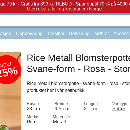
e 79 kr - Gratis fra 899 kr.
TILBUD - Spar opptil 70 % på 4000 v
Uten ekstra toll og kostnader i Norge.
asjon
Oppbevaring
Tekstiler
Belysning
Møbler
Accesso
Rice Metall Blomsterpott
Spar
Svane-form - Rosa - Sto
25%
Rice metall blomsterpotte - svane-form - rosa - stor
produktet her i vår nettbutikk.
Høyde
Bredde
Lengde
Varetype
23 cm
9,5 cm
21 cm
Potter
Merke
Materiale
Rice
Metall