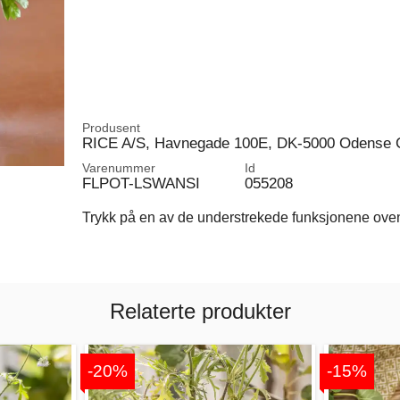
Produsent
RICE A/S, Havnegade 100E, DK-5000 Odense 
Varenummer
Id
FLPOT-LSWANSI
055208
Trykk på en av de understrekede funksjonene ovenfo
Relaterte produkter
-20%
-15%