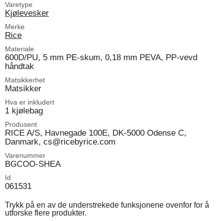
Varetype
Kjølevesker
Merke
Rice
Materiale
600D/PU, 5 mm PE-skum, 0,18 mm PEVA, PP-vevd
håndtak
Matsikkerhet
Matsikker
Hva er inkludert
1 kjølebag
Produsent
RICE A/S, Havnegade 100E, DK-5000 Odense C,
Danmark, cs@ricebyrice.com
Varenummer
BGCOO-SHEA
Id
061531
Trykk på en av de understrekede funksjonene ovenfor for å
utforske flere produkter.