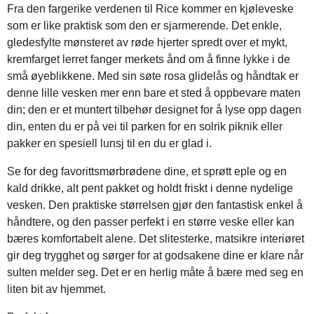
Fra den fargerike verdenen til Rice kommer en kjøleveske
som er like praktisk som den er sjarmerende. Det enkle,
gledesfylte mønsteret av røde hjerter spredt over et mykt,
kremfarget lerret fanger merkets ånd om å finne lykke i de
små øyeblikkene. Med sin søte rosa glidelås og håndtak er
denne lille vesken mer enn bare et sted å oppbevare maten
din; den er et muntert tilbehør designet for å lyse opp dagen
din, enten du er på vei til parken for en solrik piknik eller
pakker en spesiell lunsj til en du er glad i.
Se for deg favorittsmørbrødene dine, et sprøtt eple og en
kald drikke, alt pent pakket og holdt friskt i denne nydelige
vesken. Den praktiske størrelsen gjør den fantastisk enkel å
håndtere, og den passer perfekt i en større veske eller kan
bæres komfortabelt alene. Det slitesterke, matsikre interiøret
gir deg trygghet og sørger for at godsakene dine er klare når
sulten melder seg. Det er en herlig måte å bære med seg en
liten bit av hjemmet.