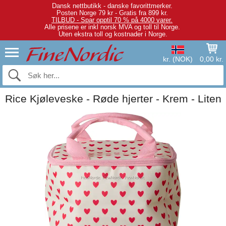
Dansk nettbutikk - danske favorittmerker.
Posten Norge 79 kr - Gratis fra 899 kr.
TILBUD - Spar opptil 70 % på 4000 varer.
Alle prisene er inkl norsk MVA og toll til Norge.
Uten ekstra toll og kostnader i Norge.
kr. (NOK)
0,00 kr.
Rice Kjøleveske - Røde hjerter - Krem - Liten