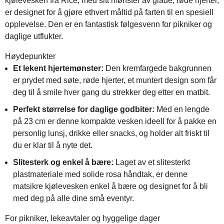
kjølevesken fra Rice, med sitt mønster av glade, røde hjerter,
er designet for å gjøre ethvert måltid på farten til en spesiell
opplevelse. Den er en fantastisk følgesvenn for pikniker og
daglige utflukter.
Høydepunkter
Et lekent hjertemønster:
Den kremfargede bakgrunnen
er prydet med søte, røde hjerter, et muntert design som får
deg til å smile hver gang du strekker deg etter en matbit.
Perfekt størrelse for daglige godbiter:
Med en lengde
på 23 cm er denne kompakte vesken ideell for å pakke en
personlig lunsj, drikke eller snacks, og holder alt friskt til
du er klar til å nyte det.
Slitesterk og enkel å bære:
Laget av et slitesterkt
plastmateriale med solide rosa håndtak, er denne
matsikre kjølevesken enkel å bære og designet for å bli
med deg på alle dine små eventyr.
For pikniker, lekeavtaler og hyggelige dager