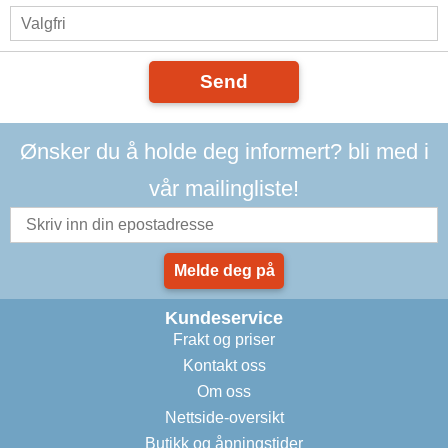
Send
Ønsker du å holde deg informert? bli med i
vår mailingliste!
Melde deg på
Kundeservice
Frakt og priser
Kontakt oss
Om oss
Nettside-oversikt
Butikk og åpningstider