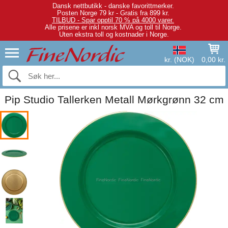
Dansk nettbutikk - danske favorittmerker.
Posten Norge 79 kr - Gratis fra 899 kr.
TILBUD - Spar opptil 70 % på 4000 varer.
Alle prisene er inkl norsk MVA og toll til Norge.
Uten ekstra toll og kostnader i Norge.
kr. (NOK)
0,00 kr.
Pip Studio Tallerken Metall Mørkgrønn 32 cm