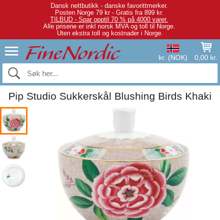
Dansk nettbutikk - danske favorittmerker.
Posten Norge 79 kr - Gratis fra 899 kr.
TILBUD - Spar opptil 70 % på 4000 varer.
Alle prisene er inkl norsk MVA og toll til Norge.
Uten ekstra toll og kostnader i Norge.
kr. (NOK)
0,00 kr.
Pip Studio Sukkerskål Blushing Birds Khaki