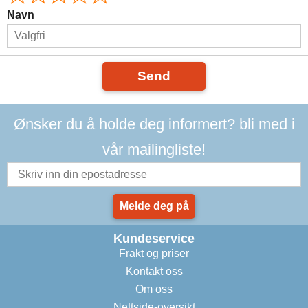
Navn
Send
Ønsker du å holde deg informert? bli med i
vår mailingliste!
Melde deg på
Kundeservice
Frakt og priser
Kontakt oss
Om oss
Nettside-oversikt