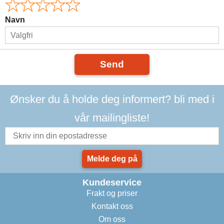
Navn
Send
Ønsker du å holde deg informert? bli med i
vår mailingliste!
Melde deg på
Kundeservice
Frakt og priser
Kontakt oss
Om oss