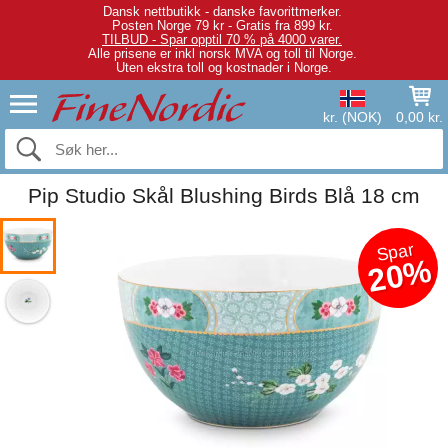
Dansk nettbutikk - danske favorittmerker.
Posten Norge 79 kr - Gratis fra 899 kr.
TILBUD - Spar opptil 70 % på 4000 varer.
Alle prisene er inkl norsk MVA og toll til Norge.
Uten ekstra toll og kostnader i Norge.
kr. (NOK)
0,00 kr.
Pip Studio Skål Blushing Birds Blå 18 cm
Spar
20%