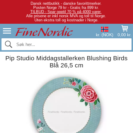
Dansk nettbutikk - danske favorittmerker.
Posten Norge 79 kr - Gratis fra 899 kr.
TILBUD - Spar opptil 70 % på 4000 varer.
Alle prisene er inkl norsk MVA og toll til Norge.
Uten ekstra toll og kostnader i Norge.
kr. (NOK)
0,00 kr.
Pip Studio Middagstallerken Blushing Birds
Blå 26,5 cm