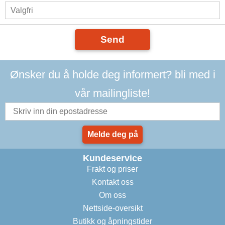
Send
Ønsker du å holde deg informert? bli med i
vår mailingliste!
Melde deg på
Kundeservice
Frakt og priser
Kontakt oss
Om oss
Nettside-oversikt
Butikk og åpningstider