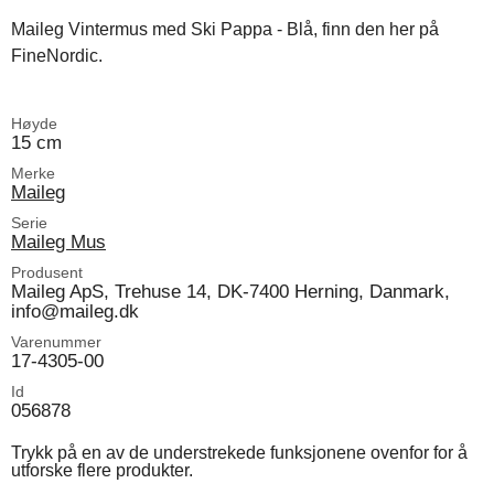
Maileg Vintermus med Ski Pappa - Blå, finn den her på
FineNordic.
Høyde
15 cm
Merke
Maileg
Serie
Maileg Mus
Produsent
Maileg ApS, Trehuse 14, DK-7400 Herning, Danmark,
info@maileg.dk
Varenummer
17-4305-00
Id
056878
Trykk på en av de understrekede funksjonene ovenfor for å
utforske flere produkter.