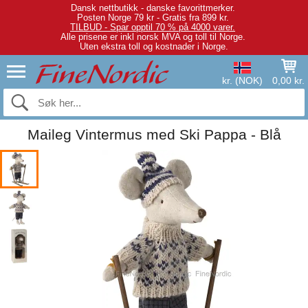
Dansk nettbutikk - danske favorittmerker.
Posten Norge 79 kr - Gratis fra 899 kr.
TILBUD - Spar opptil 70 % på 4000 varer.
Alle prisene er inkl norsk MVA og toll til Norge.
Uten ekstra toll og kostnader i Norge.
kr. (NOK)
0,00 kr.
Maileg Vintermus med Ski Pappa - Blå