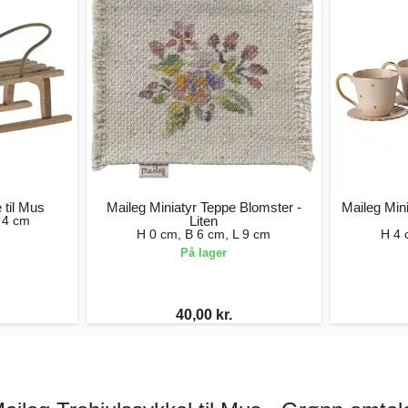
 til Mus
Maileg Miniatyr Teppe Blomster -
Maileg Min
 4 cm
Liten
H 0 cm, B 6 cm, L 9 cm
H 4 
På lager
40,00 kr.