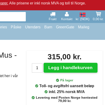
arer.
Alle prisene er inkl norsk MVA og toll til Norge.
Frakt
Kontakt
kr. (NOK)
0,00 kr.
ries
Påske
Utendørs
Barn
GreenGate
Maileg
 Mus -
315,00 kr.
Legg i handlekurven
et her i vår
På lager
Toll- og avgiftsfri uansett beløp
inkl. 25% norsk MVA
Levering med Posten Norge hentested
79,00 kr.