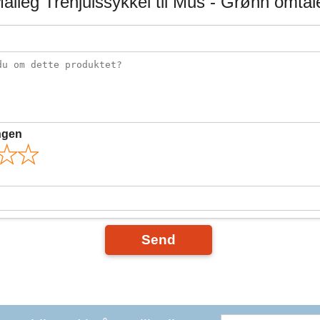
aileg Trehjulssykkel til Mus - Grønn omtal
ngen
Send