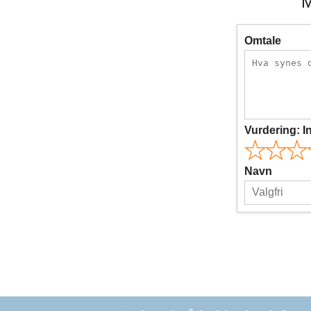
M
Omtale
Vurdering:
I
Navn