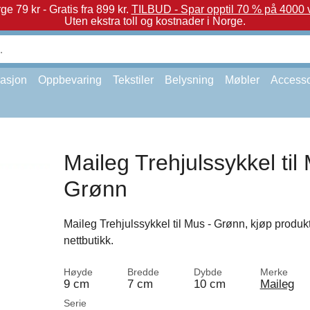
e 79 kr - Gratis fra 899 kr.
TILBUD - Spar opptil 70 % på 4000 v
Uten ekstra toll og kostnader i Norge.
asjon
Oppbevaring
Tekstiler
Belysning
Møbler
Accesso
Maileg Trehjulssykkel til
Grønn
Maileg Trehjulssykkel til Mus - Grønn, kjøp produkt
nettbutikk.
Høyde
Bredde
Dybde
Merke
9 cm
7 cm
10 cm
Maileg
Serie