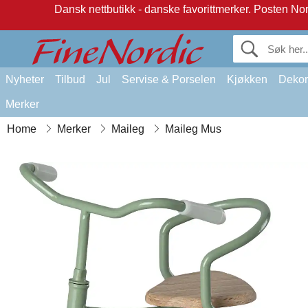
Dansk nettbutikk - danske favorittmerker.
Posten Norg
Nyheter
Tilbud
Jul
Servise & Porselen
Kjøkken
Dekor
Merker
Home
Merker
Maileg
Maileg Mus