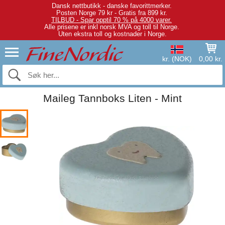
Dansk nettbutikk - danske favorittmerker.
Posten Norge 79 kr - Gratis fra 899 kr.
TILBUD - Spar opptil 70 % på 4000 varer.
Alle prisene er inkl norsk MVA og toll til Norge.
Uten ekstra toll og kostnader i Norge.
kr. (NOK)
0,00 kr.
Maileg Tannboks Liten - Mint