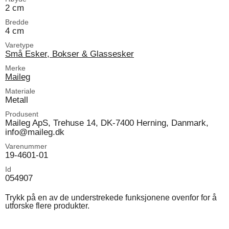
2 cm
Bredde
4 cm
Varetype
Små Esker, Bokser & Glassesker
Merke
Maileg
Materiale
Metall
Produsent
Maileg ApS, Trehuse 14, DK-7400 Herning, Danmark,
info@maileg.dk
Varenummer
19-4601-01
Id
054907
Trykk på en av de understrekede funksjonene ovenfor for å
utforske flere produkter.