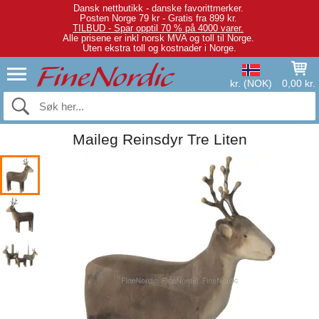
Dansk nettbutikk - danske favorittmerker.
Posten Norge 79 kr - Gratis fra 899 kr.
TILBUD - Spar opptil 70 % på 4000 varer.
Alle prisene er inkl norsk MVA og toll til Norge.
Uten ekstra toll og kostnader i Norge.
kr. (NOK)
0,00 kr.
Maileg Reinsdyr Tre Liten