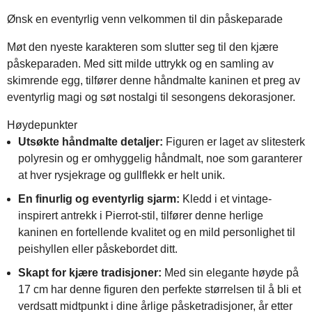
Ønsk en eventyrlig venn velkommen til din påskeparade
Møt den nyeste karakteren som slutter seg til den kjære
påskeparaden. Med sitt milde uttrykk og en samling av
skimrende egg, tilfører denne håndmalte kaninen et preg av
eventyrlig magi og søt nostalgi til sesongens dekorasjoner.
Høydepunkter
Utsøkte håndmalte detaljer:
Figuren er laget av slitesterk
polyresin og er omhyggelig håndmalt, noe som garanterer
at hver rysjekrage og gullflekk er helt unik.
En finurlig og eventyrlig sjarm:
Kledd i et vintage-
inspirert antrekk i Pierrot-stil, tilfører denne herlige
kaninen en fortellende kvalitet og en mild personlighet til
peishyllen eller påskebordet ditt.
Skapt for kjære tradisjoner:
Med sin elegante høyde på
17 cm har denne figuren den perfekte størrelsen til å bli et
verdsatt midtpunkt i dine årlige påsketradisjoner, år etter