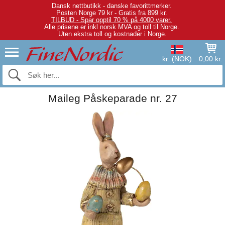
Dansk nettbutikk - danske favorittmerker.
Posten Norge 79 kr - Gratis fra 899 kr.
TILBUD - Spar opptil 70 % på 4000 varer.
Alle prisene er inkl norsk MVA og toll til Norge.
Uten ekstra toll og kostnader i Norge.
kr. (NOK)
0,00 kr.
Maileg Påskeparade nr. 27