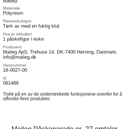
Maileg
Materiale
Polyresin
Pleieinstruksjon
Tørk av med en fuktig klut
Hva er inkludert
1 påskefigur i eske
Produsent
Maileg ApS, Trehuse 14, DK-7400 Herning, Danmark,
info@maileg.dk
Varenummer
18-0027-00
Id
061489
Trykk på en av de understrekede funksjonene ovenfor for å
utforske flere produkter.
Maileg Påskeparade nr. 27 omtaler