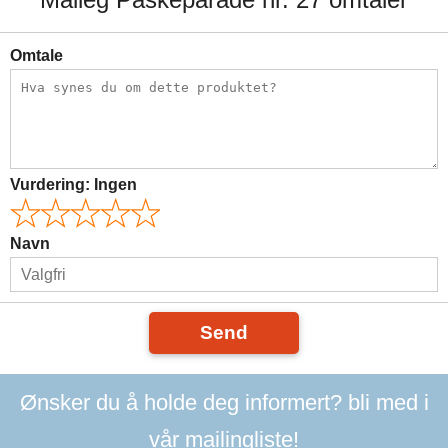
Omtale
Vurdering:
Ingen
Navn
Send
Ønsker du å holde deg informert? bli med i
vår mailingliste!