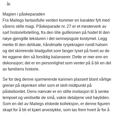
år.
Magien i påskeparaden
Fra Mailegs fantasifulle verden kommer en karakter fylt med
vårens stille magi. Påskeparade nr. 27 er et mesterverk av
sart historiefortelling, fra den lille gullkronen på hodet til den
nøye gjengitte teksturen i det sennepsgule kostymet. Legg
merke til den delikate, håndmalte rysjekragen rundt halsen
og det skimrende bladgullet som fanger lyset på hvert av de
tre eggene den så forsiktig balanserer. Dette er mer enn en
dekorasjon; det er en personlighet som venter på å bli en del
av familiens historie.
Se for deg denne sjarmerende kaninen plassert blant vårlige
grener på skjenken eller som et stolt midtpunkt på
påskebordet. Dens nærvær er en stille invitasjon til å senke
tempoet og verdsette de små, vakre detaljene ved høytiden.
Som en del av Mailegs elskede kolleksjon, er denne figuren
skapt for å bli et kjært arvestykke, som tas frem hvert år for å