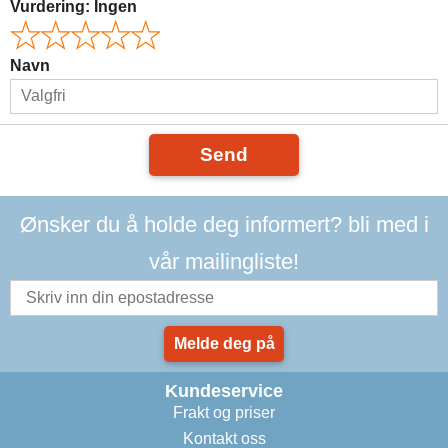
Vurdering:
Ingen
Navn
Send
Ønsker du å holde deg informert? bli med i
vår mailingliste!
Melde deg på
Kundeservice
Frakt og priser
Kontakt oss