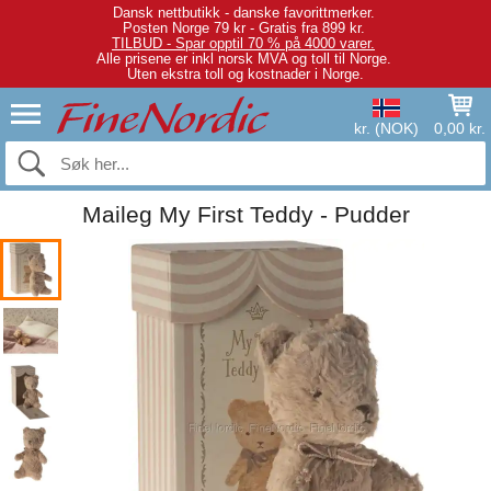
Dansk nettbutikk - danske favorittmerker.
Posten Norge 79 kr - Gratis fra 899 kr.
TILBUD - Spar opptil 70 % på 4000 varer.
Alle prisene er inkl norsk MVA og toll til Norge.
Uten ekstra toll og kostnader i Norge.
kr. (NOK)
0,00 kr.
Maileg My First Teddy - Pudder