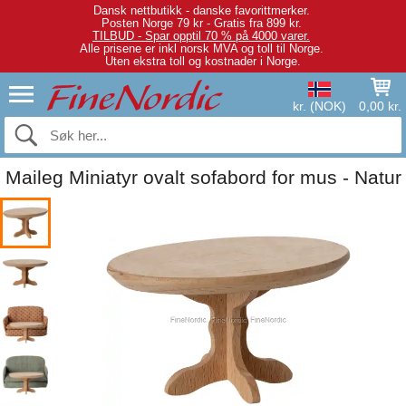
Dansk nettbutikk - danske favorittmerker.
Posten Norge 79 kr - Gratis fra 899 kr.
TILBUD - Spar opptil 70 % på 4000 varer.
Alle prisene er inkl norsk MVA og toll til Norge.
Uten ekstra toll og kostnader i Norge.
kr. (NOK)
0,00 kr.
Maileg Miniatyr ovalt sofabord for mus - Natur