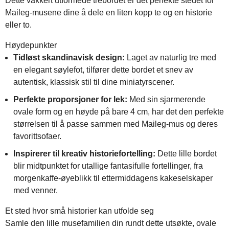
Dette vakkert utformede trebordet er det perfekte stedet for
Maileg-musene dine å dele en liten kopp te og en historie
eller to.
Høydepunkter
Tidløst skandinavisk design:
Laget av naturlig tre med
en elegant søylefot, tilfører dette bordet et snev av
autentisk, klassisk stil til dine miniatyrscener.
Perfekte proporsjoner for lek:
Med sin sjarmerende
ovale form og en høyde på bare 4 cm, har det den perfekte
størrelsen til å passe sammen med Maileg-mus og deres
favorittsofaer.
Inspirerer til kreativ historiefortelling:
Dette lille bordet
blir midtpunktet for utallige fantasifulle fortellinger, fra
morgenkaffe-øyeblikk til ettermiddagens kakeselskaper
med venner.
Et sted hvor små historier kan utfolde seg
Samle den lille musefamilien din rundt dette utsøkte, ovale