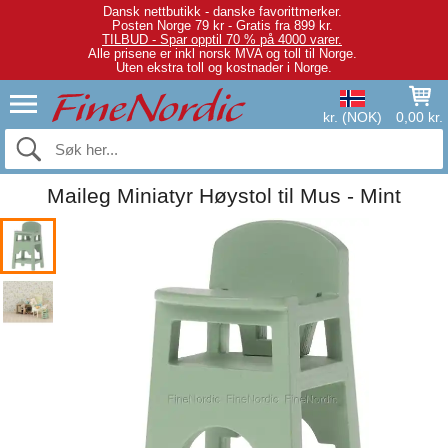
Dansk nettbutikk - danske favorittmerker.
Posten Norge 79 kr - Gratis fra 899 kr.
TILBUD - Spar opptil 70 % på 4000 varer.
Alle prisene er inkl norsk MVA og toll til Norge.
Uten ekstra toll og kostnader i Norge.
kr. (NOK)
0,00 kr.
Maileg Miniatyr Høystol til Mus - Mint