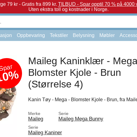
e 79 kr - Gratis fra 899 kr.
TILBUD - Spar opptil 70 % på 4000 v
Uten ekstra toll og kostnader i Norge.
asjon
Oppbevaring
Tekstiler
Belysning
Møbler
Accesso
Maileg Kaninklær - Mega
Spar
Blomster Kjole - Brun
10%
(Størrelse 4)
Kanin Tøy - Mega - Blomster Kjole - Brun, fra Mail
Merke
Serie
Maileg
Maileg Mega Bunny
Serie
Maileg Kaniner