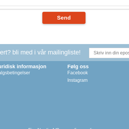
Send
t? bli med i vår mailingliste!
uridisk informasjon
Følg oss
lgsbetingelser
Facebook
Instagram