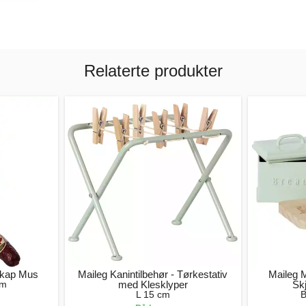
Relaterte produkter
eskap Mus
Maileg Kanintilbehør - Tørkestativ
Maileg 
cm
med Klesklyper
Sk
L 15 cm
B