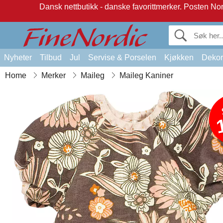
Dansk nettbutikk - danske favorittmerker.
Posten Norg
Nyheter
Tilbud
Jul
Servise & Porselen
Kjøkken
Dekor
Home
Merker
Maileg
Maileg Kaniner