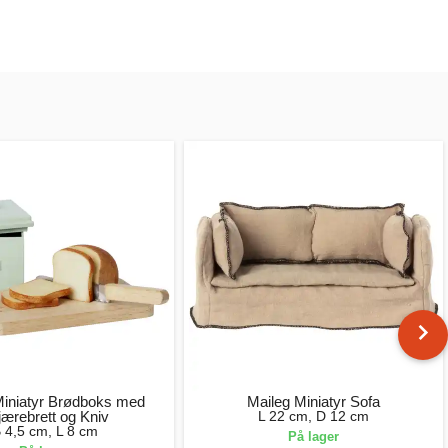
Miniatyr Brødboks med
Maileg Miniatyr Sofa
jærebrett og Kniv
L 22 cm, D 12 cm
 4,5 cm, L 8 cm
På lager