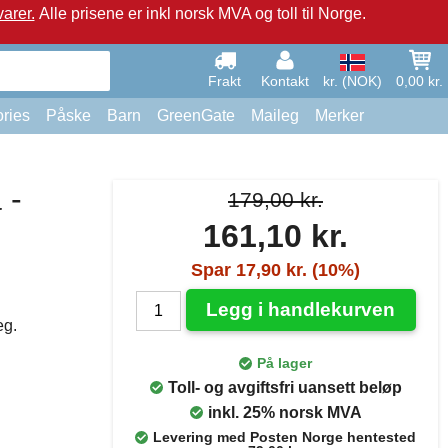
arer.
Alle prisene er inkl norsk MVA og toll til Norge.
Frakt
Kontakt
kr. (NOK)
0,00 kr.
ries
Påske
Barn
GreenGate
Maileg
Merker
 -
179,00 kr.
161,10 kr.
Spar 17,90 kr. (10%)
Legg i handlekurven
eg.
På lager
Toll- og avgiftsfri uansett beløp
inkl. 25% norsk MVA
Levering med Posten Norge hentested