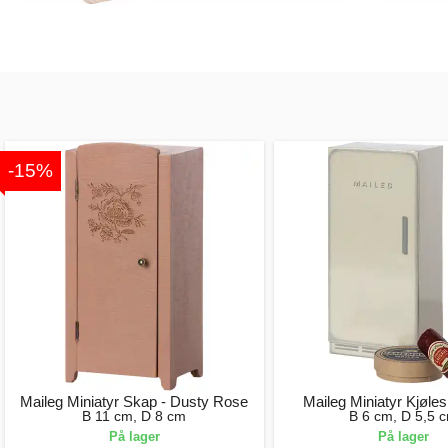
-15%
Maileg Miniatyr Skap - Dusty Rose
Maileg Miniatyr Kjøl
B 11 cm, D 8 cm
B 6 cm, D 5,5 
På lager
På lager