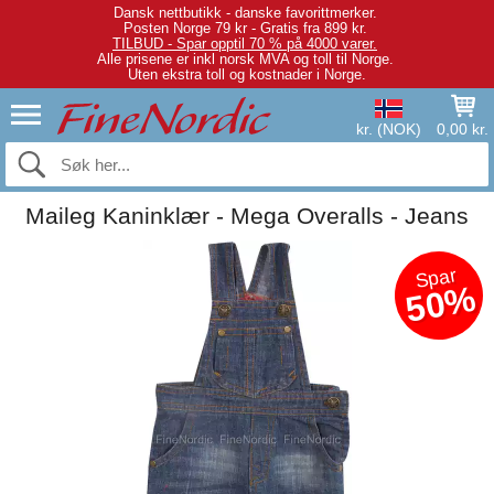
Dansk nettbutikk - danske favorittmerker.
Posten Norge 79 kr - Gratis fra 899 kr.
TILBUD - Spar opptil 70 % på 4000 varer.
Alle prisene er inkl norsk MVA og toll til Norge.
Uten ekstra toll og kostnader i Norge.
kr. (NOK)
0,00 kr.
Maileg Kaninklær - Mega Overalls - Jeans
Spar
50%