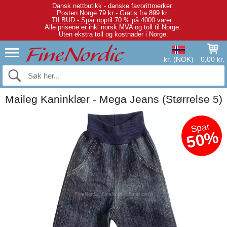
Dansk nettbutikk - danske favorittmerker.
Posten Norge 79 kr - Gratis fra 899 kr.
TILBUD - Spar opptil 70 % på 4000 varer.
Alle prisene er inkl norsk MVA og toll til Norge.
Uten ekstra toll og kostnader i Norge.
kr. (NOK)
0,00 kr.
Maileg Kaninklær - Mega Jeans (Størrelse 5)
Spar
50%