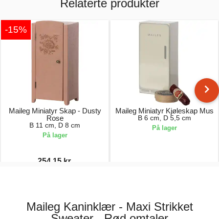
Relaterte produkter
-15%
Maileg Miniatyr Skap - Dusty
Maileg Miniatyr Kjøleskap Mus
Rose
B 6 cm, D 5,5 cm
B 11 cm, D 8 cm
På lager
På lager
254,15 kr.
299,00 kr.
179,00 kr.
Maileg Kaninklær - Maxi Strikket
Sweater - Rød omtaler