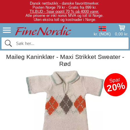
Dansk nettbutikk - danske favorittmerker.
Posten Norge 79 kr - Gratis fra 899 kr.
TILBUD - Spar opptil 70 % på 4000 varer.
Alle prisene er inkl norsk MVA og toll til Norge.
Uten ekstra toll og kostnader i Norge.
kr. (NOK)
0,00 kr.
Maileg Kaninklær - Maxi Strikket Sweater -
Rød
Spar
20%