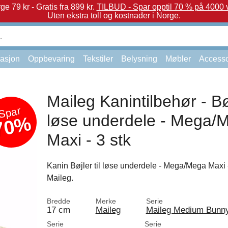
e 79 kr - Gratis fra 899 kr.
TILBUD - Spar opptil 70 % på 4000 v
Uten ekstra toll og kostnader i Norge.
asjon
Oppbevaring
Tekstiler
Belysning
Møbler
Accesso
Maileg Kanintilbehør - Bøj
Spar
løse underdele - Mega/
70%
Maxi - 3 stk
Kanin Bøjler til løse underdele - Mega/Mega Maxi - 
Maileg.
Bredde
Merke
Serie
17 cm
Maileg
Maileg Medium Bunn
Serie
Serie