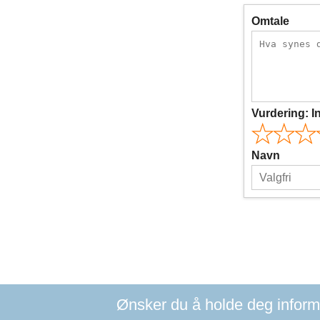
Omtale
Vurdering:
I
Navn
Ønsker du å holde deg informer