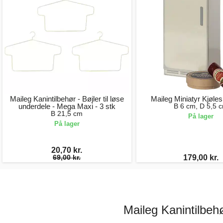
Maileg Kanintilbehør - Bøjler til løse
Maileg Miniatyr Kjøl
underdele - Mega Maxi - 3 stk
B 6 cm, D 5,5 
B 21,5 cm
På lager
På lager
20,70 kr.
69,00 kr.
179,00 kr.
Maileg Kanintilbehø