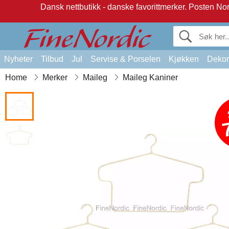
Dansk nettbutikk - danske favorittmerker.
Posten Norg
Nyheter
Tilbud
Jul
Servise & Porselen
Kjøkken
Dekor
Home
Merker
Maileg
Maileg Kaniner