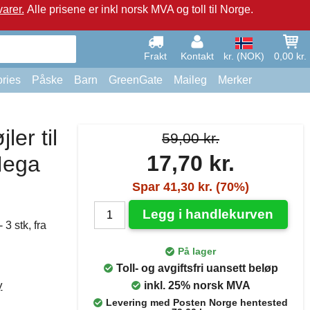
arer.
Alle prisene er inkl norsk MVA og toll til Norge.
Frakt
Kontakt
kr. (NOK)
0,00 kr.
ries
Påske
Barn
GreenGate
Maileg
Merker
ler til
59,00 kr.
17,70 kr.
Mega
Spar 41,30 kr. (70%)
Legg i handlekurven
3 stk, fra
På lager
Toll- og avgiftsfri uansett beløp
y
inkl. 25% norsk MVA
Levering med Posten Norge hentested