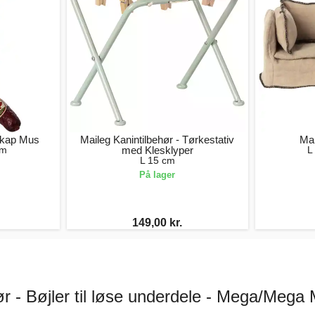
eskap Mus
Maileg Kanintilbehør - Tørkestativ
Mai
cm
med Klesklyper
L
L 15 cm
På lager
149,00 kr.
r - Bøjler til løse underdele - Mega/Mega 