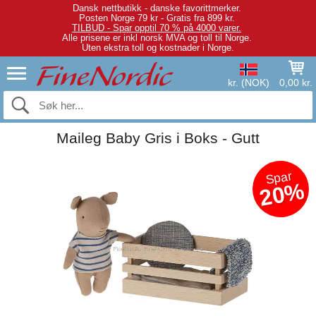
Dansk nettbutikk - danske favorittmerker.
Posten Norge 79 kr - Gratis fra 899 kr.
TILBUD - Spar opptil 70 % på 4000 varer.
Alle prisene er inkl norsk MVA og toll til Norge.
Uten ekstra toll og kostnader i Norge.
kr. (NOK)
0,00 kr.
Maileg Baby Gris i Boks - Gutt
Spar
20%