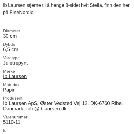
Ib Laursen stjerne til å henge 8-sidet hvit Stella, finn den her
på FineNordic.
Diameter
30 cm
Dybde
6,5 cm
Varetype
Juletrepynt
Merke
Ib Laursen
Materiale
Papir
Produsent
Ib Laursen ApS, Øster Vedsted Vej 12, DK-6760 Ribe,
Danmark, info@iblaursen.dk
Varenummer
5110-11
Id