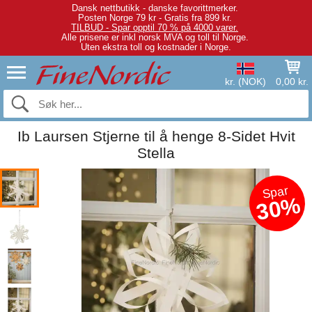
Dansk nettbutikk - danske favorittmerker.
Posten Norge 79 kr - Gratis fra 899 kr.
TILBUD - Spar opptil 70 % på 4000 varer.
Alle prisene er inkl norsk MVA og toll til Norge.
Uten ekstra toll og kostnader i Norge.
kr. (NOK)
0,00 kr.
Ib Laursen Stjerne til å henge 8-Sidet Hvit
Stella
Spar
30%