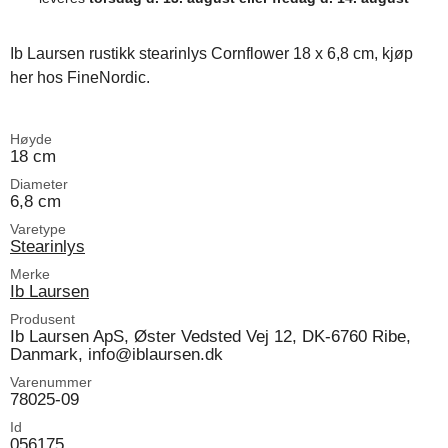
Ib Laursen rustikk stearinlys Cornflower 18 x 6,8 cm, kjøp
her hos FineNordic.
Høyde
18 cm
Diameter
6,8 cm
Varetype
Stearinlys
Merke
Ib Laursen
Produsent
Ib Laursen ApS, Øster Vedsted Vej 12, DK-6760 Ribe,
Danmark, info@iblaursen.dk
Varenummer
78025-09
Id
056175