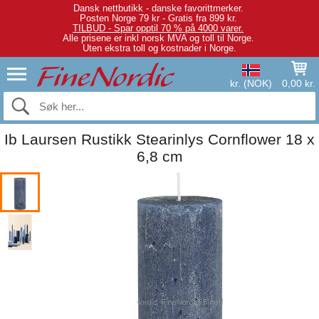
Dansk nettbutikk - danske favorittmerker.
Posten Norge 79 kr - Gratis fra 899 kr.
TILBUD - Spar opptil 70 % på 4000 varer.
Alle prisene er inkl norsk MVA og toll til Norge.
Uten ekstra toll og kostnader i Norge.
kr. (NOK)
0,00 kr.
Ib Laursen Rustikk Stearinlys Cornflower 18 x
6,8 cm