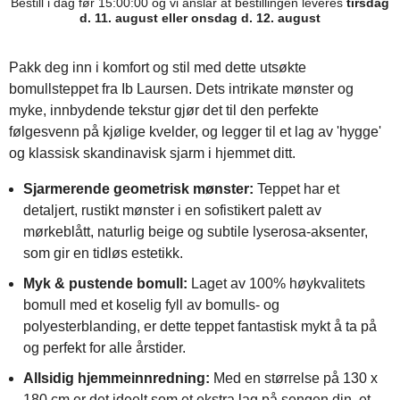
Bestill i dag før 15:00:00 og vi anslår at bestillingen leveres
tirsdag
d. 11. august eller onsdag d. 12. august
Pakk deg inn i komfort og stil med dette utsøkte
bomullsteppet fra Ib Laursen. Dets intrikate mønster og
myke, innbydende tekstur gjør det til den perfekte
følgesvenn på kjølige kvelder, og legger til et lag av 'hygge'
og klassisk skandinavisk sjarm i hjemmet ditt.
Sjarmerende geometrisk mønster:
Teppet har et
detaljert, rustikt mønster i en sofistikert palett av
mørkeblått, naturlig beige og subtile lyserosa-aksenter,
som gir en tidløs estetikk.
Myk & pustende bomull:
Laget av 100% høykvalitets
bomull med et koselig fyll av bomulls- og
polyesterblanding, er dette teppet fantastisk mykt å ta på
og perfekt for alle årstider.
Allsidig hjemmeinnredning:
Med en størrelse på 130 x
180 cm er det ideelt som et ekstra lag på sengen din, et