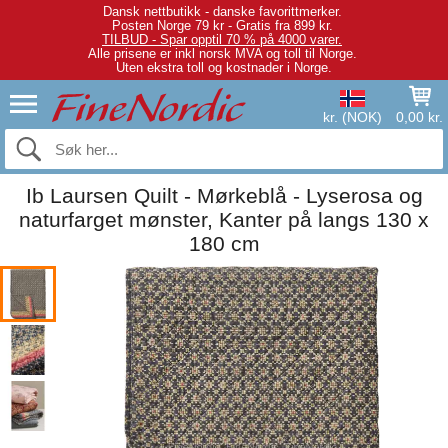
Dansk nettbutikk - danske favorittmerker.
Posten Norge 79 kr - Gratis fra 899 kr.
TILBUD - Spar opptil 70 % på 4000 varer.
Alle prisene er inkl norsk MVA og toll til Norge.
Uten ekstra toll og kostnader i Norge.
kr. (NOK)
0,00 kr.
Ib Laursen Quilt - Mørkeblå - Lyserosa og
naturfarget mønster, Kanter på langs 130 x
180 cm