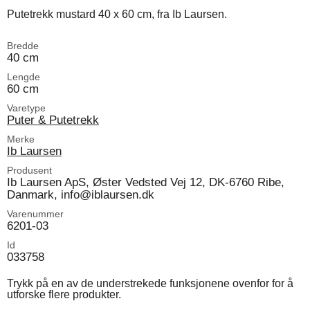
Putetrekk mustard 40 x 60 cm, fra Ib Laursen.
Bredde
40 cm
Lengde
60 cm
Varetype
Puter & Putetrekk
Merke
Ib Laursen
Produsent
Ib Laursen ApS, Øster Vedsted Vej 12, DK-6760 Ribe,
Danmark, info@iblaursen.dk
Varenummer
6201-03
Id
033758
Trykk på en av de understrekede funksjonene ovenfor for å
utforske flere produkter.