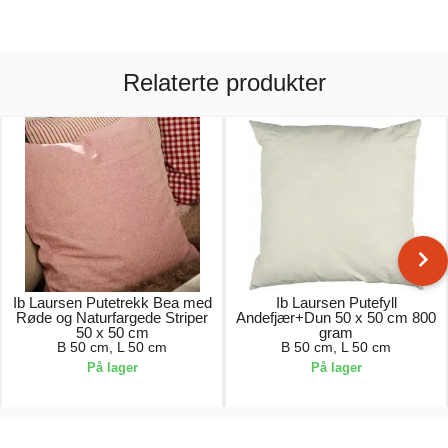
Relaterte produkter
Ib Laursen Putetrekk Bea med
Ib Laursen Putefyll
Røde og Naturfargede Striper
Andefjær+Dun 50 x 50 cm 800
50 x 50 cm
gram
B 50 cm, L 50 cm
B 50 cm, L 50 cm
På lager
På lager
219,00 kr.
169,00 kr.