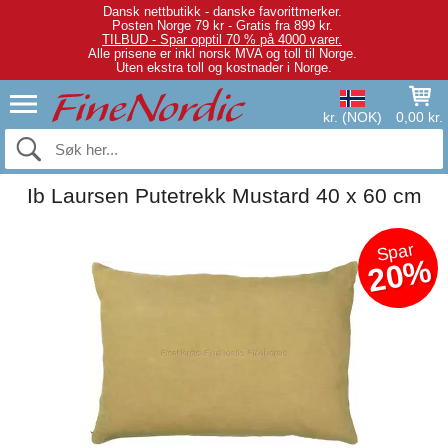
Dansk nettbutikk - danske favorittmerker.
Posten Norge 79 kr - Gratis fra 899 kr.
TILBUD - Spar opptil 70 % på 4000 varer.
Alle prisene er inkl norsk MVA og toll til Norge.
Uten ekstra toll og kostnader i Norge.
kr. (NOK)
0,00 kr.
Ib Laursen Putetrekk Mustard 40 x 60 cm
Spar
20%