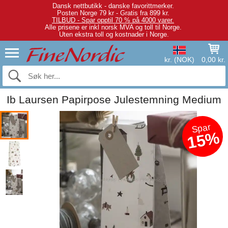
Dansk nettbutikk - danske favorittmerker.
Posten Norge 79 kr - Gratis fra 899 kr.
TILBUD - Spar opptil 70 % på 4000 varer.
Alle prisene er inkl norsk MVA og toll til Norge.
Uten ekstra toll og kostnader i Norge.
kr. (NOK)
0,00 kr.
Ib Laursen Papirpose Julestemning Medium
Spar
15%