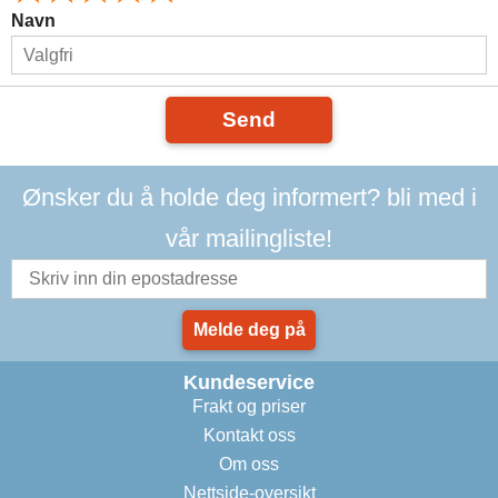
Navn
Send
Ønsker du å holde deg informert? bli med i
vår mailingliste!
Melde deg på
Kundeservice
Frakt og priser
Kontakt oss
Om oss
Nettside-oversikt