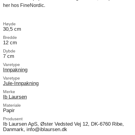
her hos FineNordic.
Høyde
30,5 cm
Bredde
12 cm
Dybde
7 cm
Varetype
Innpakning
Varetype
Jule-Innpakning
Merke
Ib Laursen
Materiale
Papir
Produsent
Ib Laursen ApS, Øster Vedsted Vej 12, DK-6760 Ribe,
Danmark, info@iblaursen.dk