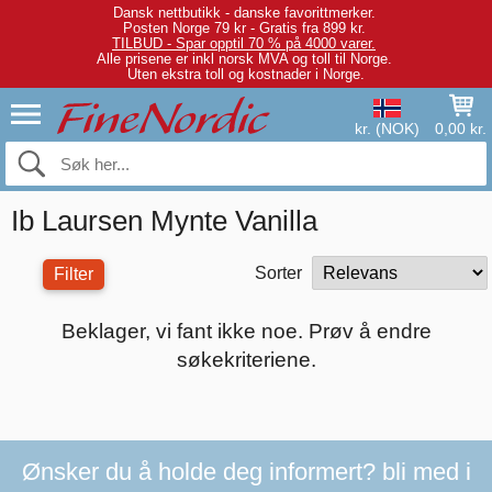
Dansk nettbutikk - danske favorittmerker.
Posten Norge 79 kr - Gratis fra 899 kr.
TILBUD - Spar opptil 70 % på 4000 varer.
Alle prisene er inkl norsk MVA og toll til Norge.
Uten ekstra toll og kostnader i Norge.
kr. (NOK)
0,00 kr.
Ib Laursen Mynte Vanilla
Sorter
Filter
Beklager, vi fant ikke noe. Prøv å endre
søkekriteriene.
Ønsker du å holde deg informert? bli med i