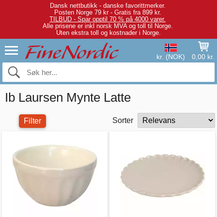
Dansk nettbutikk - danske favorittmerker.
Posten Norge 79 kr - Gratis fra 899 kr.
TILBUD - Spar opptil 70 % på 4000 varer.
Alle prisene er inkl norsk MVA og toll til Norge.
Uten ekstra toll og kostnader i Norge.
kr. (NOK)
0,00 kr.
Ib Laursen Mynte Latte
Sorter
Filter