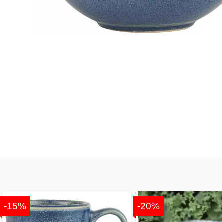
-15%
-20%