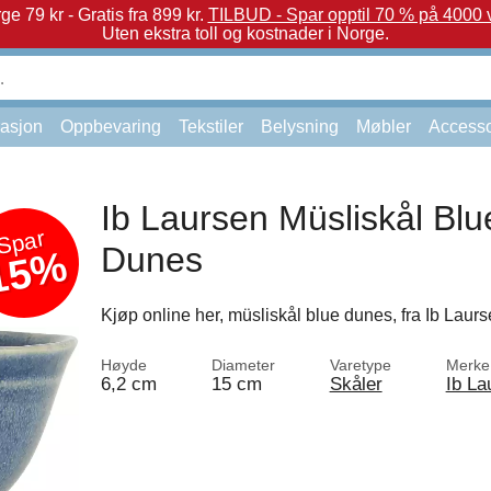
e 79 kr - Gratis fra 899 kr.
TILBUD - Spar opptil 70 % på 4000 v
Uten ekstra toll og kostnader i Norge.
asjon
Oppbevaring
Tekstiler
Belysning
Møbler
Accesso
Ib Laursen Müsliskål Blu
Spar
Dunes
15%
Kjøp online her, müsliskål blue dunes, fra Ib Laurs
Høyde
Diameter
Varetype
Merke
6,2 cm
15 cm
Skåler
Ib La