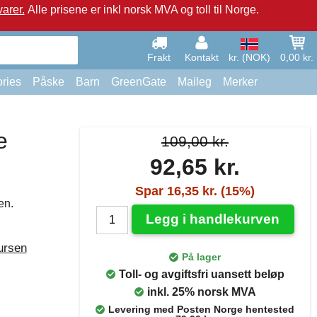
arer.
Alle prisene er inkl norsk MVA og toll til Norge.
Frakt
Kontakt
kr. (NOK)
0,00 kr.
ries
Påske
Barn
GreenGate
Maileg
Merker
e
109,00 kr.
92,65 kr.
Spar 16,35 kr. (15%)
en.
Legg i handlekurven
ursen
På lager
Toll- og avgiftsfri uansett beløp
inkl. 25% norsk MVA
Levering med Posten Norge hentested