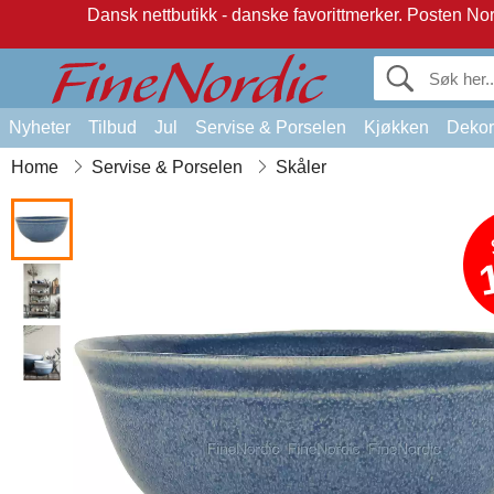
Dansk nettbutikk - danske favorittmerker.
Posten Norg
Nyheter
Tilbud
Jul
Servise & Porselen
Kjøkken
Dekor
Home
Servise & Porselen
Skåler