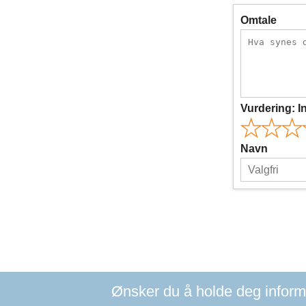
Omtale
Vurdering:
I
Navn
Ønsker du å holde deg informer