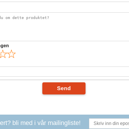
ngen
Send
t? bli med i vår mailingliste!