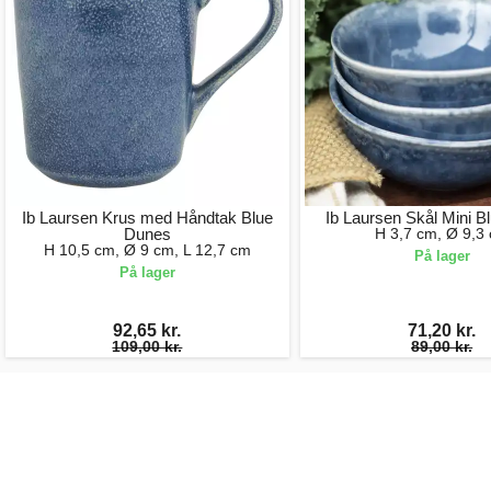
Ib Laursen Krus med Håndtak Blue
Ib Laursen Skål Mini B
Dunes
H 3,7 cm, Ø 9,3
H 10,5 cm, Ø 9 cm, L 12,7 cm
På lager
På lager
92,65 kr.
71,20 kr.
109,00 kr.
89,00 kr.