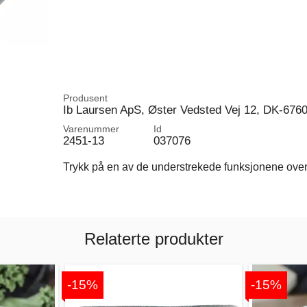
Produsent
Ib Laursen ApS, Øster Vedsted Vej 12, DK-676
Varenummer
Id
2451-13
037076
Trykk på en av de understrekede funksjonene ovenfo
Relaterte produkter
-15%
-15%