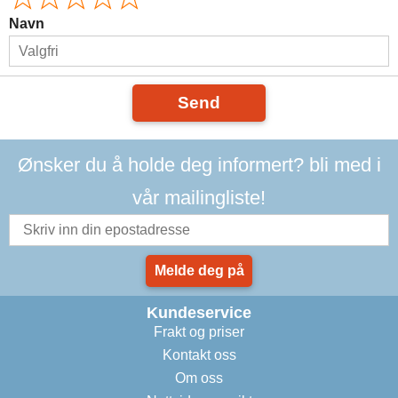
Navn
Send
Ønsker du å holde deg informert? bli med i
vår mailingliste!
Melde deg på
Kundeservice
Frakt og priser
Kontakt oss
Om oss