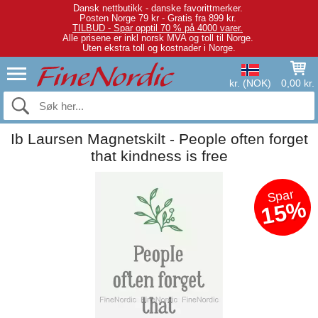
Dansk nettbutikk - danske favorittmerker.
Posten Norge 79 kr - Gratis fra 899 kr.
TILBUD - Spar opptil 70 % på 4000 varer.
Alle prisene er inkl norsk MVA og toll til Norge.
Uten ekstra toll og kostnader i Norge.
kr. (NOK)
0,00 kr.
Ib Laursen Magnetskilt - People often forget
that kindness is free
Spar
15%