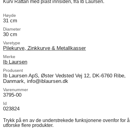
Kurv Rattan med plast innsiden, fra Ib Laursen.
Høyde
31 cm
Diameter
30 cm
Varetype
Pilekurve, Zinkkurve & Metallkasser
Merke
Ib Laursen
Produsent
Ib Laursen ApS, Øster Vedsted Vej 12, DK-6760 Ribe,
Danmark, info@iblaursen.dk
Varenummer
3795-00
Id
023824
Trykk på en av de understrekede funksjonene ovenfor for å
utforske flere produkter.