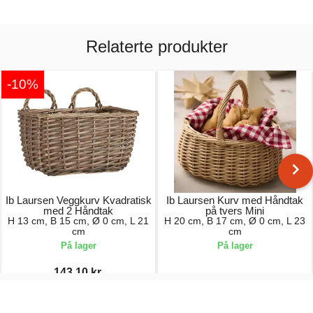
Relaterte produkter
-10%
Ib Laursen Veggkurv Kvadratisk
Ib Laursen Kurv med Håndtak
med 2 Håndtak
på tvers Mini
H 13 cm, B 15 cm, Ø 0 cm, L 21
H 20 cm, B 17 cm, Ø 0 cm, L 23
cm
cm
På lager
På lager
143,10 kr.
159,00 kr.
179,00 kr.