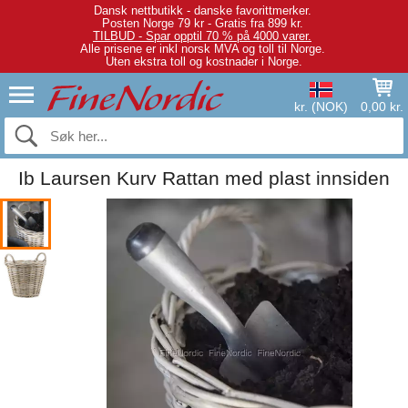
Dansk nettbutikk - danske favorittmerker.
Posten Norge 79 kr - Gratis fra 899 kr.
TILBUD - Spar opptil 70 % på 4000 varer.
Alle prisene er inkl norsk MVA og toll til Norge.
Uten ekstra toll og kostnader i Norge.
kr. (NOK)
0,00 kr.
Ib Laursen Kurv Rattan med plast innsiden