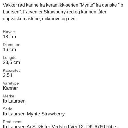
Vakker rød kanne fra keramikk-serien ”Mynte” fra danske ”Ib
Laursen”. Farven er Strawberry-red og kannen tåler
oppvaskemaskine, mikroovn og ovn.
Høyde
18 cm
Diameter
16 cm
Lengde
23,5 cm
Kapasitet
2,5 l
Varetype
Kanner
Merke
Ib Laursen
Serie
Ib Laursen Mynte Strawberry
Produsent
Ib Laursen ApS, Øster Vedsted Vej 12, DK-6760 Ribe,