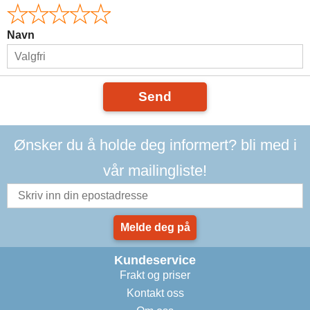
Navn
Send
Ønsker du å holde deg informert? bli med i
vår mailingliste!
Melde deg på
Kundeservice
Frakt og priser
Kontakt oss