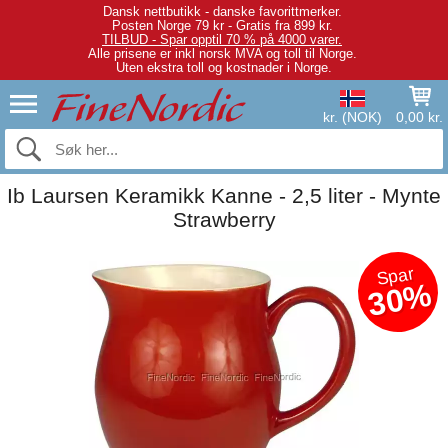
Dansk nettbutikk - danske favorittmerker.
Posten Norge 79 kr - Gratis fra 899 kr.
TILBUD - Spar opptil 70 % på 4000 varer.
Alle prisene er inkl norsk MVA og toll til Norge.
Uten ekstra toll og kostnader i Norge.
kr. (NOK)
0,00 kr.
Ib Laursen Keramikk Kanne - 2,5 liter - Mynte
Strawberry
Spar
30%