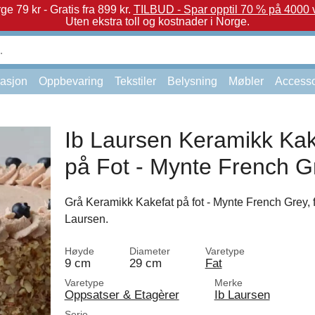
e 79 kr - Gratis fra 899 kr.
TILBUD - Spar opptil 70 % på 4000 v
Uten ekstra toll og kostnader i Norge.
asjon
Oppbevaring
Tekstiler
Belysning
Møbler
Accesso
Ib Laursen Keramikk Kak
på Fot - Mynte French G
Grå Keramikk Kakefat på fot - Mynte French Grey, f
Laursen.
Høyde
Diameter
Varetype
9 cm
29 cm
Fat
Varetype
Merke
Oppsatser & Etagèrer
Ib Laursen
Serie