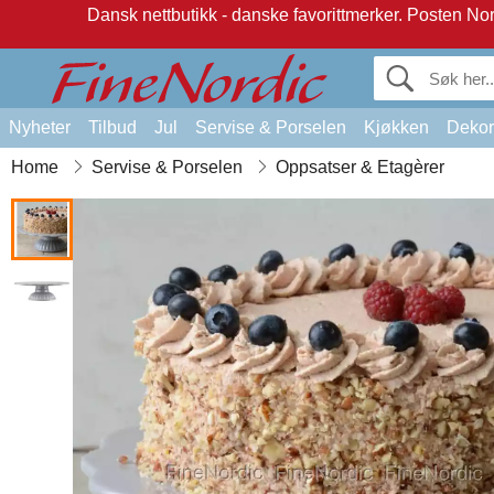
Dansk nettbutikk - danske favorittmerker.
Posten Norg
Nyheter
Tilbud
Jul
Servise & Porselen
Kjøkken
Dekor
Home
Servise & Porselen
Oppsatser & Etagèrer