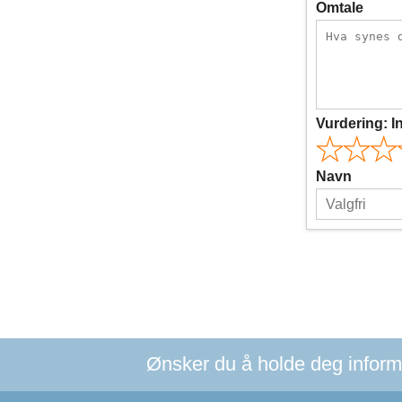
Omtale
Vurdering:
I
Navn
Ønsker du å holde deg informer