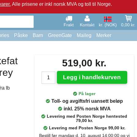
arer.
Alle prisene er inkl norsk MVA og toll til Norge.
Frakt
Kontakt
kr. (NOK)
0,00 kr.
ries
Påske
Barn
GreenGate
Maileg
Merker
efat
519,00 kr.
rey
Legg i handlekurven
ra Ib
På lager
Toll- og avgiftsfri uansett beløp
inkl. 25% norsk MVA
Levering med Posten Norge hentested
79,00 kr.
Levering med Posten Norge 99,00 kr.
Bestill før mandag d. 10. august 14:00:00 og vi