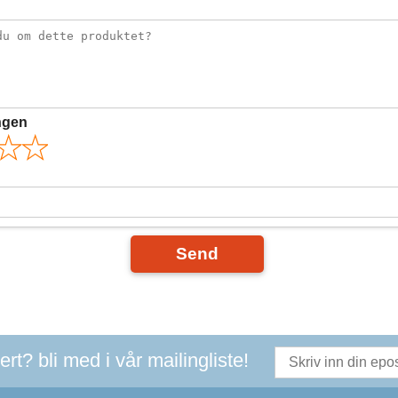
ngen
Send
t? bli med i vår mailingliste!