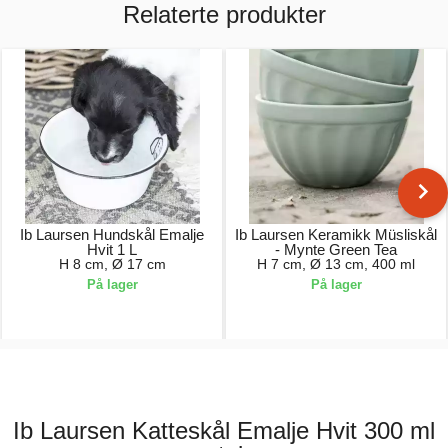
Relaterte produkter
Ib Laursen Hundskål Emalje
Ib Laursen Keramikk Müsliskål
Hvit 1 L
- Mynte Green Tea
H 8 cm, Ø 17 cm
H 7 cm, Ø 13 cm, 400 ml
På lager
På lager
129,00 kr.
65,00 kr.
Ib Laursen Katteskål Emalje Hvit 300 ml