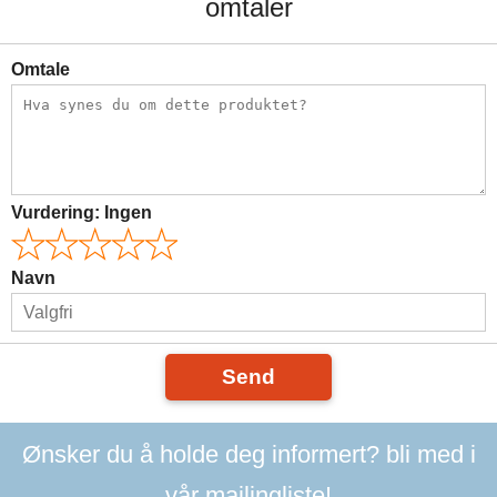
omtaler
Omtale
Vurdering:
Ingen
Navn
Send
Ønsker du å holde deg informert? bli med i
vår mailingliste!