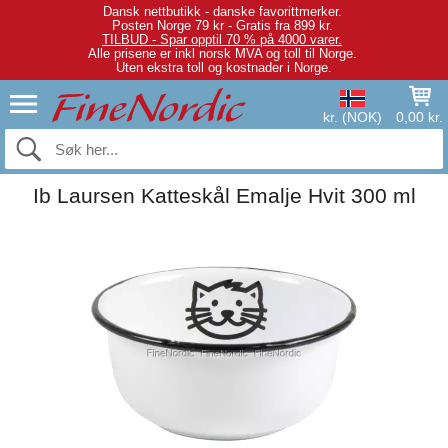
Dansk nettbutikk - danske favorittmerker.
Posten Norge 79 kr - Gratis fra 899 kr.
TILBUD - Spar opptil 70 % på 4000 varer.
Alle prisene er inkl norsk MVA og toll til Norge.
Uten ekstra toll og kostnader i Norge.
kr. (NOK)
0,00 kr.
Ib Laursen Katteskål Emalje Hvit 300 ml