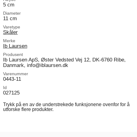
5 cm
Diameter
11 cm
Varetype
Skåler
Merke
Ib Laursen
Produsent
Ib Laursen ApS, Øster Vedsted Vej 12, DK-6760 Ribe,
Danmark, info@iblaursen.dk
Varenummer
0443-11
Id
027125
Trykk på en av de understrekede funksjonene ovenfor for å
utforske flere produkter.