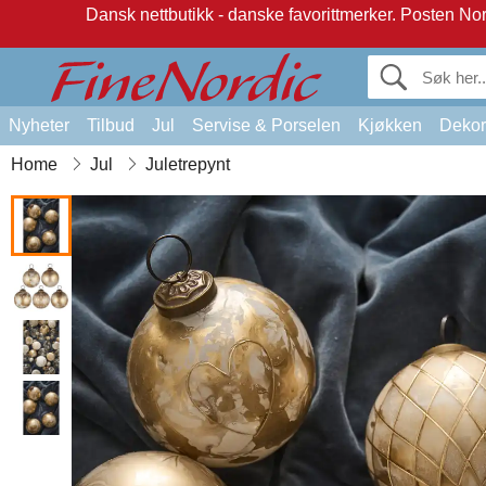
Dansk nettbutikk - danske favorittmerker.
Posten Norg
Nyheter
Tilbud
Jul
Servise & Porselen
Kjøkken
Dekor
Home
Jul
Juletrepynt