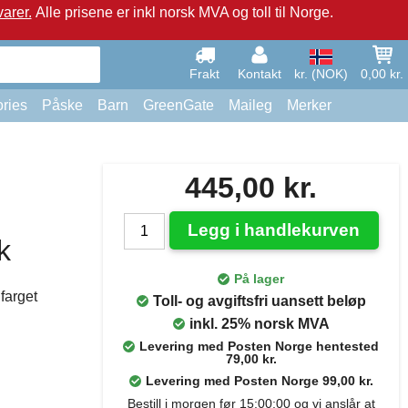
arer.
Alle prisene er inkl norsk MVA og toll til Norge.
Frakt
Kontakt
kr. (NOK)
0,00 kr.
ries
Påske
Barn
GreenGate
Maileg
Merker
445,00 kr.
Legg i handlekurven
k
På lager
farget
Toll- og avgiftsfri uansett beløp
inkl. 25% norsk MVA
Levering med Posten Norge hentested
79,00 kr.
Levering med Posten Norge 99,00 kr.
Bestill i morgen før 15:00:00 og vi anslår at