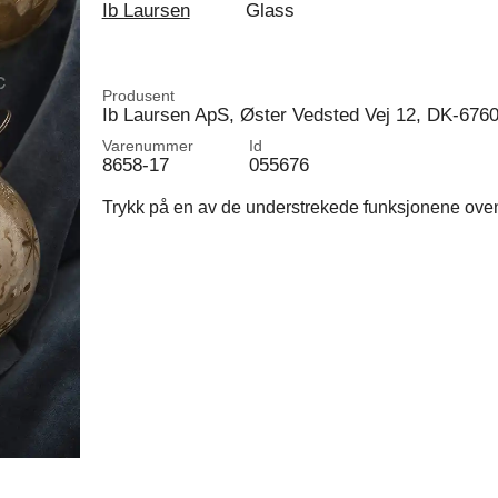
Ib Laursen
Glass
Produsent
Ib Laursen ApS, Øster Vedsted Vej 12, DK-676
Varenummer
Id
8658-17
055676
Trykk på en av de understrekede funksjonene ovenfo