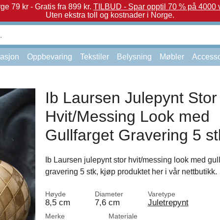
e 79 kr - Gratis fra 899 kr.
TILBUD - Spar opptil 70 % på 4000 v
Uten ekstra toll og kostnader i Norge.
asjon
Oppbevaring
Tekstiler
Belysning
Møbler
Accesso
Ib Laursen Julepynt Stor
Hvit/Messing Look med
Gullfarget Gravering 5 st
Ib Laursen julepynt stor hvit/messing look med gull
gravering 5 stk, kjøp produktet her i vår nettbutikk.
Høyde
Diameter
Varetype
8,5 cm
7,6 cm
Juletrepynt
Merke
Materiale