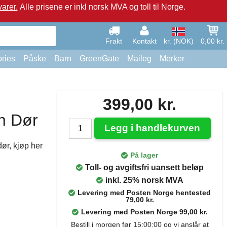
arer.
Alle prisene er inkl norsk MVA og toll til Norge.
Frakt
Kontakt
kr. (NOK)
0,00 kr.
ries
Påske
Barn
GreenGate
Maileg
Merker
399,00 kr.
n Dør
Legg i handlekurven
ør, kjøp her
På lager
Toll- og avgiftsfri uansett beløp
inkl. 25% norsk MVA
Levering med Posten Norge hentested
79,00 kr.
Levering med Posten Norge 99,00 kr.
Bestill i morgen før 15:00:00 og vi anslår at