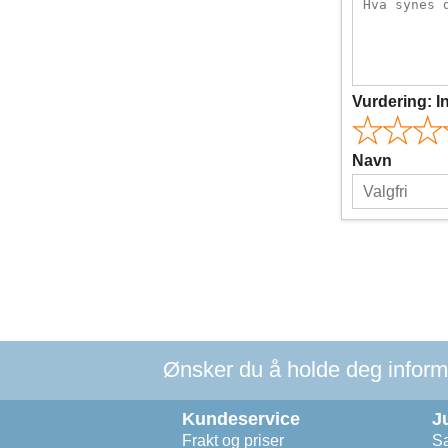
Vurdering:
I
Navn
Ønsker du å holde deg informer
Kundeservice
J
Frakt og priser
Sa