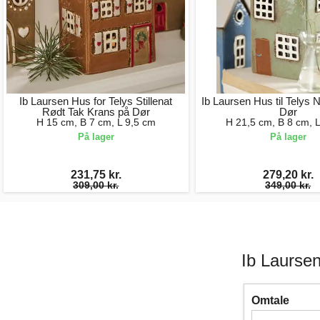
Ib Laursen Hus for Telys Stillenat
Ib Laursen Hus til Telys
Rødt Tak Krans på Dør
Dør
H 15 cm, B 7 cm, L 9,5 cm
H 21,5 cm, B 8 cm, 
På lager
På lager
231,75 kr.
279,20 kr.
309,00 kr.
349,00 kr.
Ib Laursen
Omtale