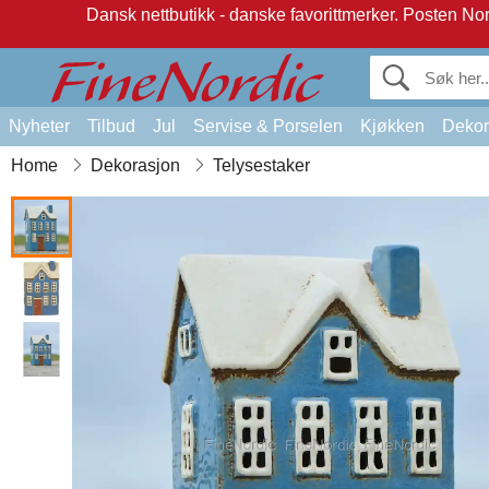
Dansk nettbutikk - danske favorittmerker.
Posten Norg
Nyheter
Tilbud
Jul
Servise & Porselen
Kjøkken
Dekor
Home
Dekorasjon
Telysestaker