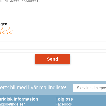
ngen
Send
t? bli med i vår mailingliste!
uridisk informasjon
Følg oss
lgsbetingelser
Facebook