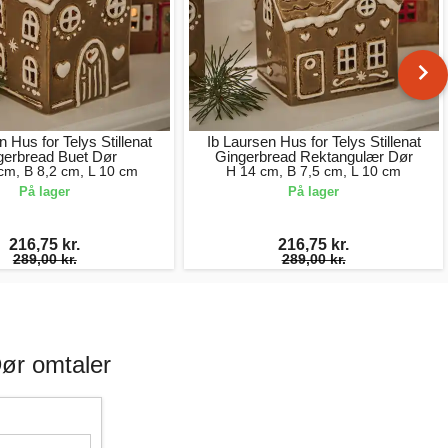
n Hus for Telys Stillenat
Ib Laursen Hus for Telys Stillenat
gerbread Buet Dør
Gingerbread Rektangulær Dør
cm, B 8,2 cm, L 10 cm
H 14 cm, B 7,5 cm, L 10 cm
På lager
På lager
216,75 kr.
216,75 kr.
289,00 kr.
289,00 kr.
Dør omtaler