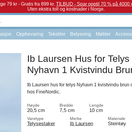
e 79 kr - Gratis fra 899 kr.
TILBUD - Spar opptil 70 % på 4000 v
Uten ekstra toll og kostnader i Norge.
asjon
Oppbevaring
Tekstiler
Belysning
Møbler
Accesso
Ib Laursen Hus for Telys
Nyhavn 1 Kvistvindu Bru
Ib Laursen hus for telys Nyhavn 1 kvistvindu brun d
hos FineNordic.
Høyde
Bredde
Lengde
20,5 cm
7,5 cm
10 cm
Varetype
Merke
Materiale
Telysestaker
Ib Laursen
Steintøy