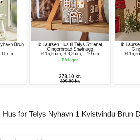
 Nyhavn Brun
Ib Laursen Hus til Telys Stillenat
Ib Laurse
Gingerbread Snøfnugg
Gin
L 11 cm
H 15,5 cm, B 8,3 cm, L 10 cm
H 15,5 
På lager
278,10 kr.
309,00 kr.
 Hus for Telys Nyhavn 1 Kvistvindu Brun 