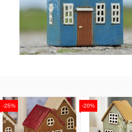
-25%
-20%