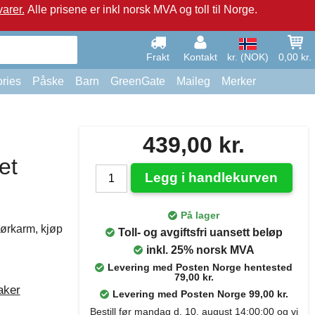
arer.
Alle prisene er inkl norsk MVA og toll til Norge.
Frakt
Kontakt
kr. (NOK)
0,00 kr.
ries
Påske
Barn
GreenGate
Maileg
Merker
439,00 kr.
et
Legg i handlekurven
På lager
dørkarm, kjøp
Toll- og avgiftsfri uansett beløp
inkl. 25% norsk MVA
Levering med Posten Norge hentested
79,00 kr.
aker
Levering med Posten Norge 99,00 kr.
Bestill før mandag d. 10. august 14:00:00 og vi