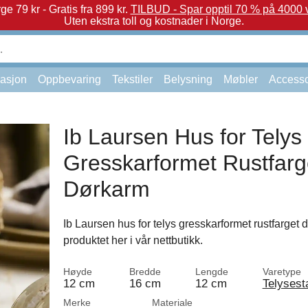
e 79 kr - Gratis fra 899 kr.
TILBUD - Spar opptil 70 % på 4000 v
Uten ekstra toll og kostnader i Norge.
asjon
Oppbevaring
Tekstiler
Belysning
Møbler
Accesso
Ib Laursen Hus for Telys
Gresskarformet Rustfarg
Dørkarm
Ib Laursen hus for telys gresskarformet rustfarget 
produktet her i vår nettbutikk.
Høyde
Bredde
Lengde
Varetype
12 cm
16 cm
12 cm
Telysest
Merke
Materiale