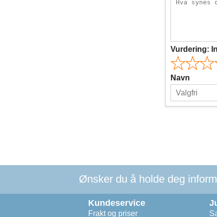
Vurdering:
I
Navn
Ønsker du å holde deg informer
Kundeservice
J
Frakt og priser
Sa