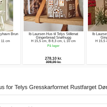
 Nyhavn Brun
Ib Laursen Hus til Telys Stillenat
Ib Laurse
Gingerbread Snøfnugg
Gin
L 11 cm
H 15,5 cm, B 8,3 cm, L 10 cm
H 15,5 
På lager
278,10 kr.
309,00 kr.
us for Telys Gresskarformet Rustfarget Dø