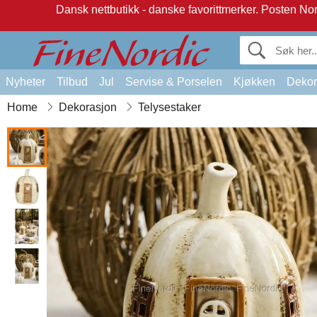
Dansk nettbutikk - danske favorittmerker.
Posten Norg
Nyheter
Tilbud
Jul
Servise & Porselen
Kjøkken
Dekor
Home
Dekorasjon
Telysestaker