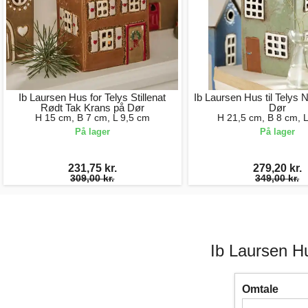
Ib Laursen Hus for Telys Stillenat
Ib Laursen Hus til Telys
Rødt Tak Krans på Dør
Dør
H 15 cm, B 7 cm, L 9,5 cm
H 21,5 cm, B 8 cm, 
På lager
På lager
231,75 kr.
279,20 kr.
309,00 kr.
349,00 kr.
Ib Laursen H
Omtale