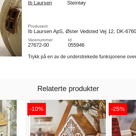
Ib Laursen
Steintøy
Produsent
Ib Laursen ApS, Øster Vedsted Vej 12, DK-676
Varenummer
Id
27672-00
055946
Trykk på en av de understrekede funksjonene ovenfo
Relaterte produkter
-10%
-25%