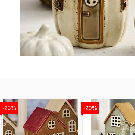
-25%
-20%