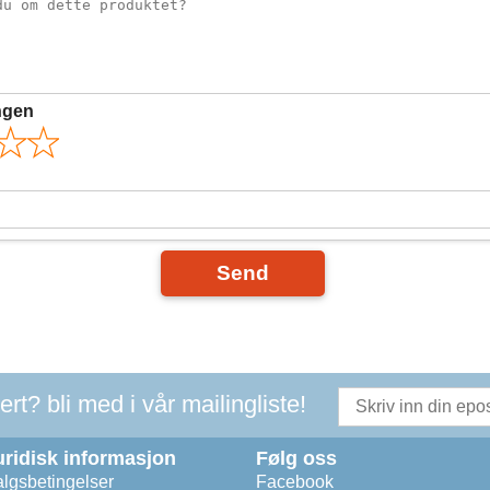
ngen
Send
t? bli med i vår mailingliste!
uridisk informasjon
Følg oss
lgsbetingelser
Facebook