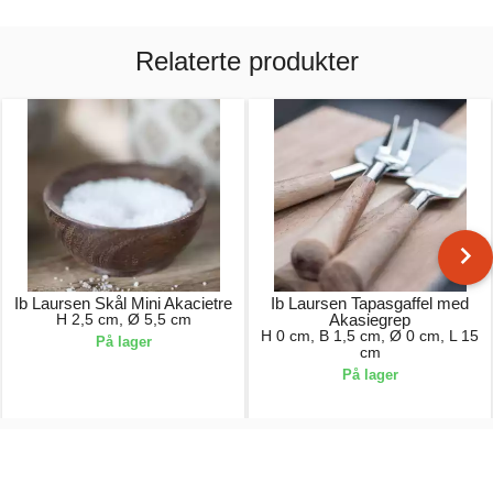
Relaterte produkter
Ib Laursen Skål Mini Akacietre
Ib Laursen Tapasgaffel med
H 2,5 cm, Ø 5,5 cm
Akasiegrep
H 0 cm, B 1,5 cm, Ø 0 cm, L 15
På lager
cm
På lager
69,00 kr.
89,00 kr.