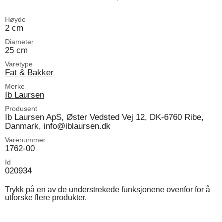
Høyde
2 cm
Diameter
25 cm
Varetype
Fat & Bakker
Merke
Ib Laursen
Produsent
Ib Laursen ApS, Øster Vedsted Vej 12, DK-6760 Ribe,
Danmark, info@iblaursen.dk
Varenummer
1762-00
Id
020934
Trykk på en av de understrekede funksjonene ovenfor for å
utforske flere produkter.