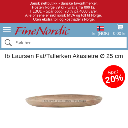
Dansk nettbutikk - danske favorittmerker.
Posten Norge 79 kr - Gratis fra 899 kr.
TILBUD - Spar opptil 70 % på 4000 varer.
Alle prisene er inkl norsk MVA og toll til Norge.
Uten ekstra toll og kostnader i Norge.
kr. (NOK)
0,00 kr.
Ib Laursen Fat/Tallerken Akasietre Ø 25 cm
Spar
20%