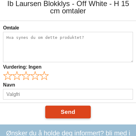
Ib Laursen Blokklys - Off White - H 15
cm omtaler
Omtale
Vurdering:
Ingen
Navn
Send
Ønsker du å holde deg informert? bli med i