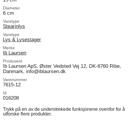
Diameter
6 cm
Varetype
Stearinlys
Varetype
Lys & Lysestager
Merke
Ib Laursen
Produsent
Ib Laursen ApS, Øster Vedsted Vej 12, DK-6760 Ribe,
Danmark, info@iblaursen.dk
Varenummer
7615-12
Id
016208
Trykk på en av de understrekede funksjonene ovenfor for å
utforske flere produkter.