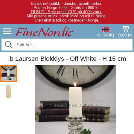
Dansk nettbutikk - danske favorittmerker.
Posten Norge 79 kr - Gratis fra 899 kr.
TILBUD - Spar opptil 70 % på 4000 varer.
Alle prisene er inkl norsk MVA og toll til Norge.
Uten ekstra toll og kostnader i Norge.
kr. (NOK)
0,00 kr.
Ib Laursen Blokklys - Off White - H 15 cm