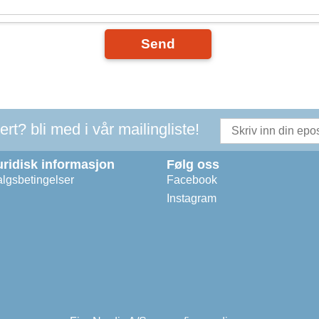
Send
t? bli med i vår mailingliste!
uridisk informasjon
Følg oss
lgsbetingelser
Facebook
Instagram