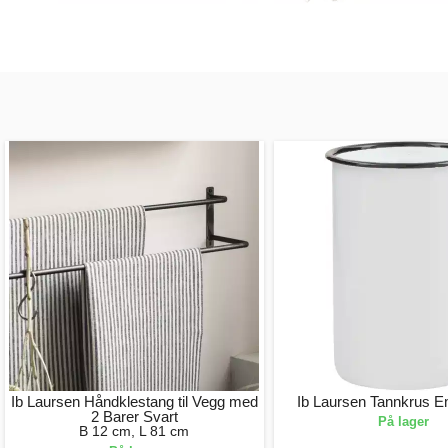
Ib Laursen Håndklestang til Vegg med
Ib Laursen Tannkrus Em
2 Barer Svart
På lager
B 12 cm, L 81 cm