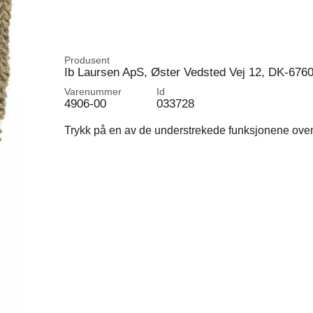
Produsent
Ib Laursen ApS, Øster Vedsted Vej 12, DK-676
Varenummer
Id
4906-00
033728
Trykk på en av de understrekede funksjonene ovenfo