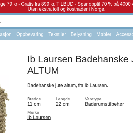
e 79 kr - Gratis fra 899 kr.
TILBUD - Spar opptil 70 % på 4000 v
Uten ekstra toll og kostnader i Norge.
asjon
Oppbevaring
Tekstiler
Belysning
Møbler
Accesso
Ib Laursen Badehanske 
ALTUM
Badehanske jute altum, fra Ib Laursen.
Bredde
Lengde
Varetype
11 cm
22 cm
Baderumstilbehør
Merke
Ib Laursen