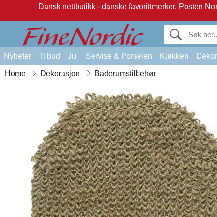
Dansk nettbutikk - danske favorittmerker.
Posten Norg
Nyheter
Tilbud
Jul
Servise & Porselen
Kjøkken
Dekor
Home
Dekorasjon
Baderumstilbehør