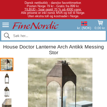
Dansk nettbutikk - danske favorittmerker.
Posten Norge 79 kr - Gratis fra 899 kr.
TILBUD - Spar opptil 70 % på 4000 varer.
Alle prisene er inkl norsk MVA og toll til Norge.
Uten ekstra toll og kostnader i Norge.
kr. (NOK)
0,00 kr.
House Doctor Lanterne Arch Antikk Messing
Stor