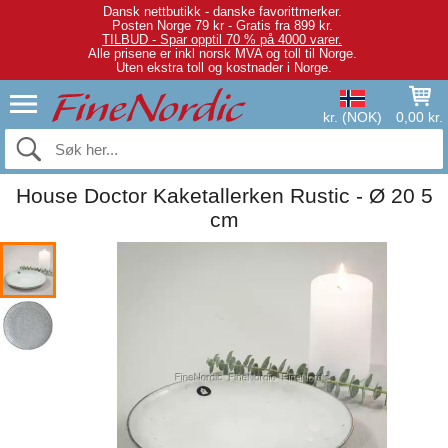
Dansk nettbutikk - danske favorittmerker.
Posten Norge 79 kr - Gratis fra 899 kr.
TILBUD - Spar opptil 70 % på 4000 varer.
Alle prisene er inkl norsk MVA og toll til Norge.
Uten ekstra toll og kostnader i Norge.
kr. (NOK)
0,00 kr.
House Doctor Kaketallerken Rustic - Ø 20 5
cm