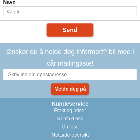
Navn
Send
Ønsker du å holde deg informert? bli med i
vår mailingliste!
Melde deg på
Kundeservice
Frakt og priser
Kontakt oss
Om oss
Nettside-oversikt