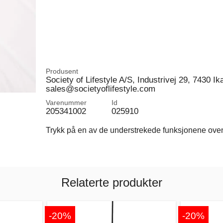
Produsent
Society of Lifestyle A/S, Industrivej 29, 7430 I
sales@societyoflifestyle.com
Varenummer
Id
205341002
025910
Trykk på en av de understrekede funksjonene ovenfo
Relaterte produkter
-20%
-20%