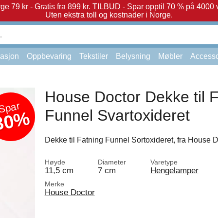
e 79 kr - Gratis fra 899 kr.
TILBUD - Spar opptil 70 % på 4000 v
Uten ekstra toll og kostnader i Norge.
asjon
Oppbevaring
Tekstiler
Belysning
Møbler
Accesso
House Doctor Dekke til 
Spar
Funnel Svartoxideret
30%
Dekke til Fatning Funnel Sortoxideret, fra House D
Høyde
Diameter
Varetype
11,5 cm
7 cm
Hengelamper
Merke
House Doctor