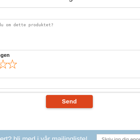
ngen
Send
t? bli med i vår mailingliste!