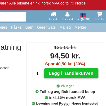
arer.
Alle prisene er inkl norsk MVA og toll til Norge.
Frakt
Kontakt
kr. (NOK)
0,00 kr.
ries
Påske
Barn
GreenGate
Maileg
Merker
Fatning
135,00 kr.
94,50 kr.
Spar 40,50 kr. (30%)
octor.
Legg i handlekurven
På lager
Toll- og avgiftsfri uansett beløp
inkl. 25% norsk MVA
Levering med Posten Norge hentested