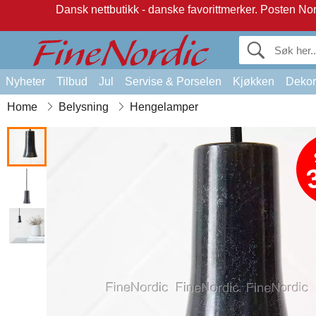
Dansk nettbutikk - danske favorittmerker.
Posten Norg
Nyheter
Tilbud
Jul
Servise & Porselen
Kjøkken
Dekor
Home
Belysning
Hengelamper