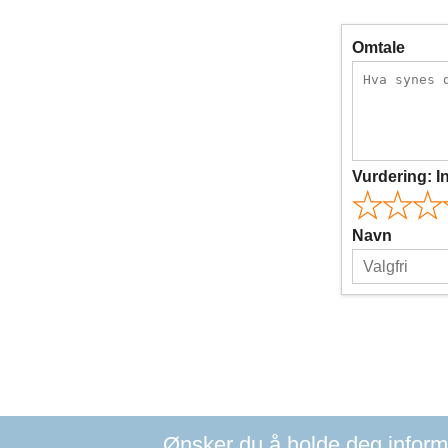
Omtale
Vurdering:
I
Navn
Ønsker du å holde deg informer