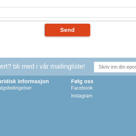
Send
t? bli med i vår mailingliste!
uridisk informasjon
Følg oss
lgsbetingelser
Facebook
Instagram