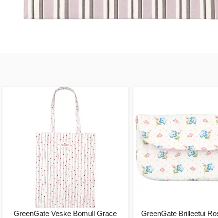
GreenGate Veske Bomull Grace
GreenGate Brilleetui Ro