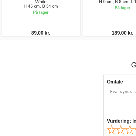
White
H 0 cm, B 8 cm, L 
H 45 cm, B 34 cm
På lager
På lager
89,00 kr.
189,00 kr.
G
Omtale
Vurdering:
I