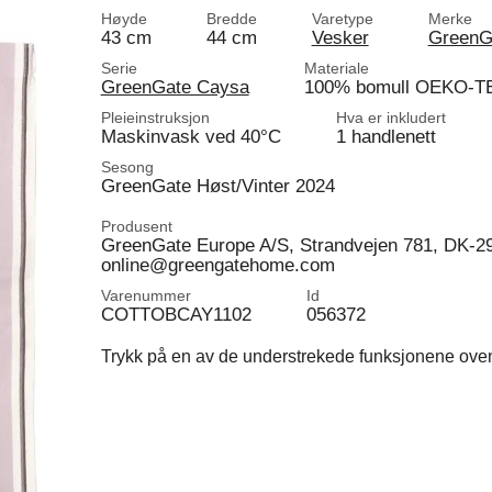
Høyde
Bredde
Varetype
Merke
43 cm
44 cm
Vesker
GreenG
Serie
Materiale
GreenGate Caysa
100% bomull OEKO-T
Pleieinstruksjon
Hva er inkludert
Maskinvask ved 40°C
1 handlenett
Sesong
GreenGate Høst/Vinter 2024
Produsent
GreenGate Europe A/S, Strandvejen 781, DK-2
online@greengatehome.com
Varenummer
Id
COTTOBCAY1102
056372
Trykk på en av de understrekede funksjonene ovenfo