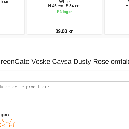
15 cm
White
H 45 cm, B 34 cm
H
På lager
89,00 kr.
reenGate Veske Caysa Dusty Rose omtal
ngen