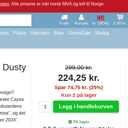
arer.
Alle prisene er inkl norsk MVA og toll til Norge.
Frakt
Kontakt
kr. (NOK)
0,00 kr.
ries
Påske
Utendørs
Barn
GreenGate
Maileg
 Dusty
299,00 kr.
224,25 kr.
Spar 74,75 kr. (25%)
design?
Kun 2 på lager
 veske Caysa
Legg i handlekurven
rodusentens
rose", og det
er 2024".
På lager