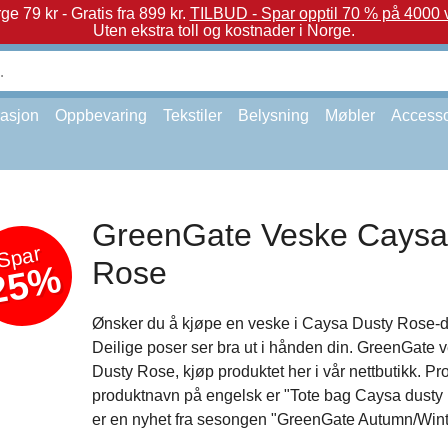
e 79 kr - Gratis fra 899 kr.
TILBUD - Spar opptil 70 % på 4000 v
Uten ekstra toll og kostnader i Norge.
asjon
Oppbevaring
Tekstiler
Belysning
Møbler
Accesso
GreenGate Veske Caysa
Spar
Rose
25%
Ønsker du å kjøpe en veske i Caysa Dusty Rose-
Deilige poser ser bra ut i hånden din. GreenGate
Dusty Rose, kjøp produktet her i vår nettbutikk. P
produktnavn på engelsk er "Tote bag Caysa dusty 
er en nyhet fra sesongen "GreenGate Autumn/Wint