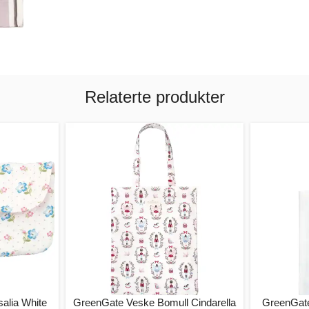
Relaterte produkter
salia White
GreenGate Veske Bomull Cindarella
GreenGate