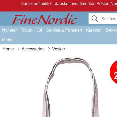
Dansk nettbutikk - danske favorittmerker.
Posten Norg
Nyheter
Tilbud
Jul
Servise & Porselen
Kjøkken
Dekor
Merker
Home
Accessories
Vesker