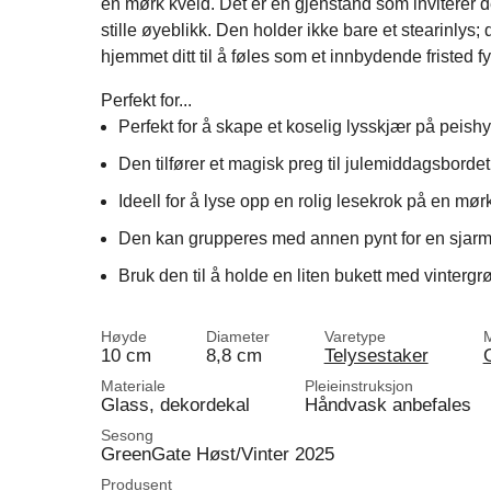
en mørk kveld. Det er en gjenstand som inviterer de
stille øyeblikk. Den holder ikke bare et stearinlys;
hjemmet ditt til å føles som et innbydende fristed f
Perfekt for...
Perfekt for å skape et koselig lysskjær på peishy
Den tilfører et magisk preg til julemiddagsbordet
Ideell for å lyse opp en rolig lesekrok på en mørk
Den kan grupperes med annen pynt for en sjarme
Bruk den til å holde en liten bukett med vintergrø
Høyde
Diameter
Varetype
10 cm
8,8 cm
Telysestaker
Materiale
Pleieinstruksjon
Glass, dekordekal
Håndvask anbefales
Sesong
GreenGate Høst/Vinter 2025
Produsent