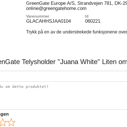
GreenGate Europe A/S, Strandvejen 781, DK-2
online@greengatehome.com
Varenummer
Id
GLACAHHSJAA0104
060221
Trykk på en av de understrekede funksjonene ovenfo
nGate Telysholder "Juana White" Liten om
ngen