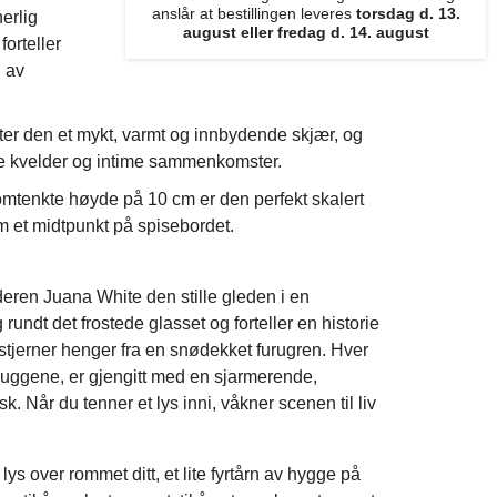
anslår at bestillingen leveres
torsdag d. 13.
erlig
august eller fredag d. 14. august
forteller
g av
ster den et mykt, varmt og innbydende skjær, og
e kvelder og intime sammenkomster.
mtenkte høyde på 10 cm er den perfekt skalert
om et midtpunkt på spisebordet.
lderen Juana White den stille gleden i en
rundt det frostede glasset og forteller en historie
 stjerner henger fra en snødekket furugren. Hver
fnuggene, er gjengitt med en sjarmerende,
sk. Når du tenner et lys inni, våkner scenen til liv
lys over rommet ditt, et lite fyrtårn av hygge på