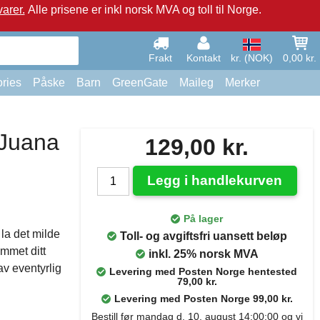
arer.
Alle prisene er inkl norsk MVA og toll til Norge.
Frakt
Kontakt
kr. (NOK)
0,00 kr.
ries
Påske
Barn
GreenGate
Maileg
Merker
"Juana
129,00 kr.
Legg i handlekurven
På lager
la det milde
Toll- og avgiftsfri uansett beløp
emmet ditt
inkl. 25% norsk MVA
av eventyrlig
Levering med Posten Norge hentested
79,00 kr.
Levering med Posten Norge 99,00 kr.
Bestill før mandag d. 10. august 14:00:00 og vi