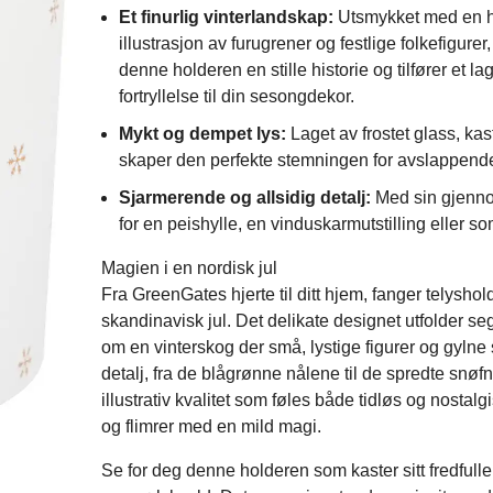
Et finurlig vinterlandskap:
Utsmykket med en h
illustrasjon av furugrener og festlige folkefigurer, 
denne holderen en stille historie og tilfører et la
fortryllelse til din sesongdekor.
Mykt og dempet lys:
Laget av frostet glass, ka
skaper den perfekte stemningen for avslappend
Sjarmerende og allsidig detalj:
Med sin gjenno
for en peishylle, en vinduskarmutstilling eller s
Magien i en nordisk jul
Fra GreenGates hjerte til ditt hjem, fanger telysho
skandinavisk jul. Det delikate designet utfolder seg 
om en vinterskog der små, lystige figurer og gylne
detalj, fra de blågrønne nålene til de spredte snø
illustrativ kvalitet som føles både tidløs og nostalgi
og flimrer med en mild magi.
Se for deg denne holderen som kaster sitt fredfulle 