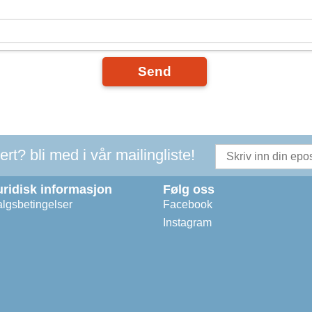
Send
t? bli med i vår mailingliste!
uridisk informasjon
Følg oss
lgsbetingelser
Facebook
Instagram