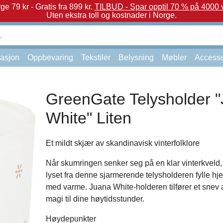
e 79 kr - Gratis fra 899 kr.
TILBUD - Spar opptil 70 % på 4000 v
Uten ekstra toll og kostnader i Norge.
asjon
Oppbevaring
Tekstiler
Belysning
Møbler
Accesso
GreenGate Telysholder 
White" Liten
Et mildt skjær av skandinavisk vinterfolklore
Når skumringen senker seg på en klar vinterkveld, 
lyset fra denne sjarmerende telysholderen fylle hj
med varme. Juana White-holderen tilfører et snev 
magi til dine høytidsstunder.
Høydepunkter