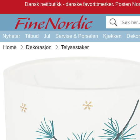
Dansk nettbutikk - danske favorittmerker.
Posten Norg
Nyheter
Tilbud
Jul
Servise & Porselen
Kjøkken
Dekor
Home
Dekorasjon
Telysestaker