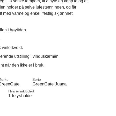
g til å senke tempoet, til å nyte en kopp te og et
 den holder på selve julestemningen, og får
ylt med varme og enkel, festlig skjønnhet.
llen i høytiden.
.
 vinterkveld.
rende utstilling i vinduskarmen.
nt når den ikke er i bruk.
Merke
Serie
GreenGate
GreenGate Juana
Hva er inkludert
1 telysholder