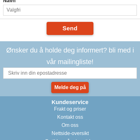
Navn
Send
Ønsker du å holde deg informert? bli med i
vår mailingliste!
Melde deg på
Kundeservice
Frakt og priser
Kontakt oss
Om oss
Nettside-oversikt