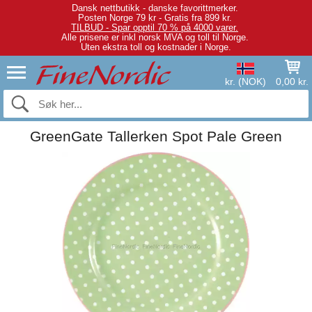
Dansk nettbutikk - danske favorittmerker.
Posten Norge 79 kr - Gratis fra 899 kr.
TILBUD - Spar opptil 70 % på 4000 varer.
Alle prisene er inkl norsk MVA og toll til Norge.
Uten ekstra toll og kostnader i Norge.
kr. (NOK)
0,00 kr.
GreenGate Tallerken Spot Pale Green