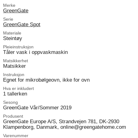
Merke
GreenGate
Serie
GreenGate Spot
Materiale
Steintøy
Pleieinstruksjon
Tåler vask i oppvaskmaskin
Matsikkerhet
Matsikker
Instruksjon
Egnet for mikrobølgeovn, ikke for ovn
Hva er inkludert
1 tallerken
Sesong
GreenGate Vår/Sommer 2019
Produsent
GreenGate Europe A/S, Strandvejen 781, DK-2930
Klampenborg, Danmark, online@greengatehome.com
Varenummer