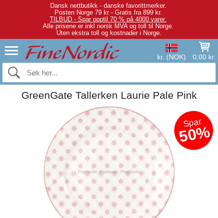
Dansk nettbutikk - danske favorittmerker.
Posten Norge 79 kr - Gratis fra 899 kr.
TILBUD - Spar opptil 70 % på 4000 varer.
Alle prisene er inkl norsk MVA og toll til Norge.
Uten ekstra toll og kostnader i Norge.
kr. (NOK)
0,00 kr.
GreenGate Tallerken Laurie Pale Pink
Spar
50%