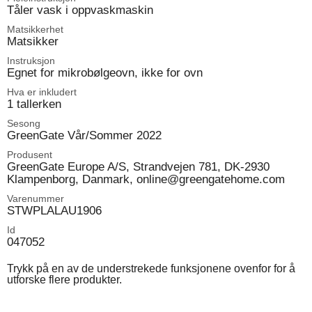
Tåler vask i oppvaskmaskin
Matsikkerhet
Matsikker
Instruksjon
Egnet for mikrobølgeovn, ikke for ovn
Hva er inkludert
1 tallerken
Sesong
GreenGate Vår/Sommer 2022
Produsent
GreenGate Europe A/S, Strandvejen 781, DK-2930
Klampenborg, Danmark, online@greengatehome.com
Varenummer
STWPLALAU1906
Id
047052
Trykk på en av de understrekede funksjonene ovenfor for å
utforske flere produkter.